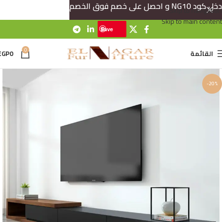
دخل كود NG10 و احصل على خصم فوق الخصم
Skip to navigation
Skip to main content
Save
0
القائمة
0
EGP
-20%