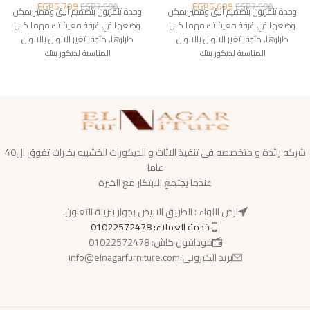
EGP
5,799
EGP
5,699
EGP
7,500
EGP
7,500
وحدة تلفزيون بتصميم أنيق ومميز يمكن
وحدة تلفزيون بتصميم أنيق ومميز يمكن
وضعها في غرفة معيشتك مهما كان
وضعها في غرفة معيشتك مهما كان
طرازها. متوفر تغير الالوان بالالوان
طرازها. متوفر تغير الالوان بالالوان
المناسبة لديكور بيتك
المناسبة لديكور بيتك
شركه رائدة و متخصصه فى تنفيذ الاثاث و الديكورات الخشبيه بخبرات تفوق ال40
عاما
عندما يجتمع الابتكار مع الخبرة
ارض اللواء ؛ الطريق الابيض بجوار بنزينة التعاون.
خدمة العملاء: 01022572478
فودافون كاش: 01022572478
بريد الكترونى:info@elnagarfurniture.com