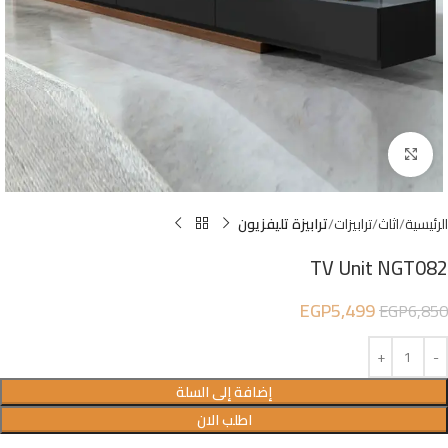
Click to enlarge
الرئيسية
اثاث
ترابيزات
ترابيزة تليفزيون
TV Unit NGT082
EGP
5,499
EGP
6,850
إضافة إلى السلة
اطلب الان