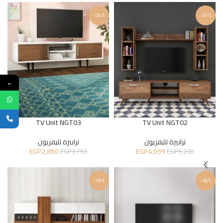
-24%
-21%
←
TV Unit NGT03
TV Unit NGT02
ترابيزة تليفزيون
ترابيزة تليفزيون
EGP
2,850
EGP
4,099
EGP
3,750
EGP
5,200
-19%
-16%