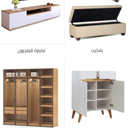
بانكيت
ترابيزة تليفزيون