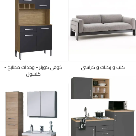
كنب و ركنات و كراسى
كوفي كورنر - وحدات مطابخ -
كنسول