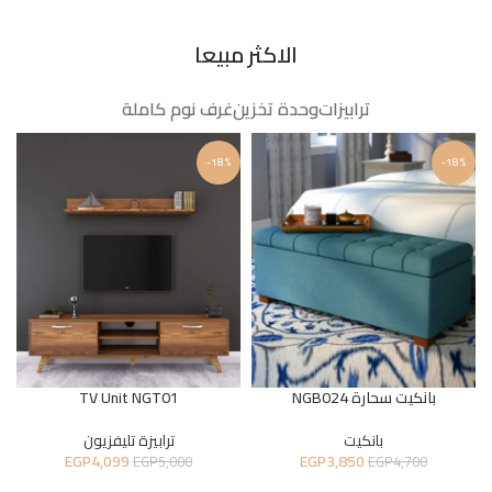
الاكثر مبيعا
ترابيزات
وحدة تخزين
غرف نوم كاملة
-18%
-18%
بانكيت سحارة NGB024
TV Unit NGT01
بانكيت
ترابيزة تليفزيون
EGP
4,099
EGP
3,850
EGP
5,000
EGP
4,700