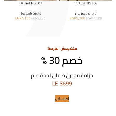
TV Unit NGT07
TV Unit NGT06
ترابيزة تليفزيون
ترابيزة تليفزيون
EGP
4,150
EGP
9,200
EGP
5,250
EGP
11,500
متضيعش الفرصة!
خصم 30 %
كرسى فوتية قطعه فنية
جزامة مودرن ضمان لمدة عام
3699 LE
اطلب الان