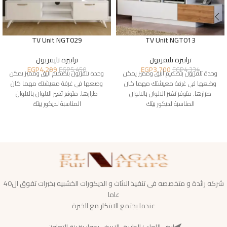
TV Unit NGT029
TV Unit NGT013
ترابيزة تليفزيون
ترابيزة تليفزيون
EGP
4,299
EGP
3,700
EGP
5,450
EGP
4,334
وحدة تلفزيون بتصميم أنيق ومميز يمكن
وحدة تلفزيون بتصميم أنيق ومميز يمكن
وضعها في غرفة معيشتك مهما كان
وضعها في غرفة معيشتك مهما كان
طرازها. متوفر تغير الالوان بالالوان
طرازها. متوفر تغير الالوان بالالوان
المناسبة لديكور بيتك
المناسبة لديكور بيتك
شركه رائدة و متخصصه فى تنفيذ الاثاث و الديكورات الخشبيه بخبرات تفوق ال40
عاما
عندما يجتمع الابتكار مع الخبرة
ارض اللواء ؛ الطريق الابيض بجوار بنزينة التعاون.