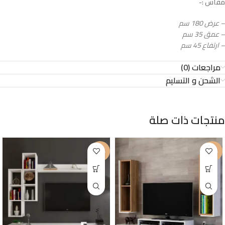
مقاس :-
– عرض 180 سم
– عمق 35 سم
– ارتفاع 45 سم
مراجعات (0)
الشحن و التسليم
منتجات ذات صلة
-21%
-15%