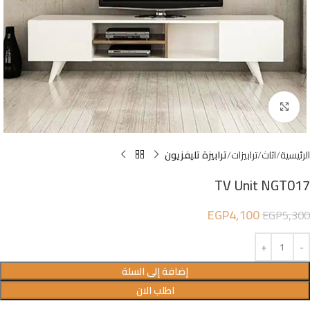
Click to enlarge
الرئيسية
اثاث
ترابيزات
ترابيزة تليفزيون
TV Unit NGT017
EGP
4,100
EGP
5,300
إضافة إلى السلة
اطلب الان