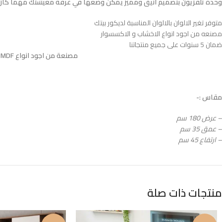
وحدة تلفزيون بتصميم أنيق ومميز يمكن وضعها في غرفة معيشتك مهما كان 
متوفر تغير الالوان بالالوان المناسبة لديكور بيتك
مصنعه من اجود انواع الاخشاب و الاكسسوار
ضمان 5 سنوات على جميع منتجاتنا
مصنعة من اجود انواع MDF الاسباني المعالج بطبقتين HPL ضدد الاتربة و الحشرات و الخدوش المباشرة و الرطوبة
مقاس :-
– عرض 180 سم
– عمق 35 سم
– ارتفاع 45 سم
منتجات ذات صلة