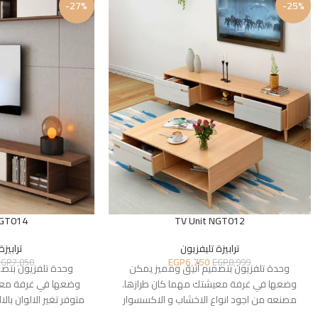
-27%
-25%
NGT014
TV Unit NGT012
ترابيزة تليفزيون
ترابيزة
EGP
6,750
EGP
7,850
EGP
8,999
وحدة تلفزيون بتصميم أنيق ومميز يمكن
وحدة تلفزيون بتص
وضعها في غرفة معيشتك مهما كان طرازها.
وضعها في غرفة معي
مصنعه من اجود انواع الاخشاب و الاكسسوار
متوفر تغير الالوان بالا