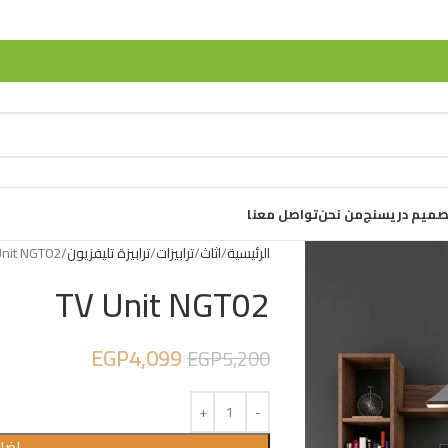
صميم دريسنج
من نحن
تواصل معنا
الرئيسية
اثاث
ترابيزات
ترابيزة تليفزيون
Unit NGT02
TV Unit NGT02
EGP
4,099
EGP
5,200
إضاف