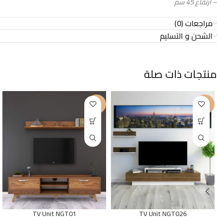
– ارتفاع 45 سم
مراجعات (0)
الشحن و التسليم
منتجات ذات صلة
-18%
-20%
TV Unit NGT01
TV Unit NGT026