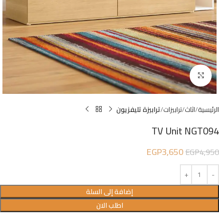
Click to enlarge
الرئيسية
اثاث
ترابيزات
ترابيزة تليفزيون
TV Unit NGT094
EGP
3,650
EGP
4,950
إضافة إلى السلة
اطلب الان