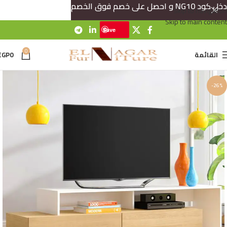
دخل كود NG10 و احصل على خصم فوق الخصم
Skip to navigation
Skip to main content
Save
0
القائمة
0
EGP
-26%