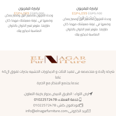
ترابيزة تليفزيون
ترابيزة تليفزيون
EGP
4,099
EGP
4,099
EGP
5,000
EGP
5,100
وحدة تلفزيون بتصميم أنيق ومميز يمكن
وحدة تلفزيون بتصميم أنيق ومميز يمكن
وضعها في غرفة معيشتك مهما كان
وضعها في غرفة معيشتك مهما كان
طرازها. متوفر تغير الالوان بالالوان
طرازها. متوفر تغير الالوان بالالوان
المناسبة لديكور بيتك
المناسبة لديكور بيتك
شركه رائدة و متخصصه فى تنفيذ الاثاث و الديكورات الخشبيه بخبرات تفوق ال40
عاما
عندما يجتمع الابتكار مع الخبرة
ارض اللواء ؛ الطريق الابيض بجوار بنزينة التعاون.
خدمة العملاء: 01022572478
فودافون كاش: 01022572478
بريد الكترونى:info@elnagarfurniture.com