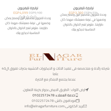
ترابيزة تليفزيون
ترابيزة تليفزيون
EGP
4,099
EGP
3,700
EGP
5,100
EGP
4,334
وحدة تلفزيون بتصميم أنيق ومميز يمكن
وحدة تلفزيون بتصميم أنيق ومميز يمكن
وضعها في غرفة معيشتك مهما كان
وضعها في غرفة معيشتك مهما كان
طرازها. متوفر تغير الالوان بالالوان
طرازها. متوفر تغير الالوان بالالوان
المناسبة لديكور بيتك
المناسبة لديكور بيتك
شركه رائدة و متخصصه فى تنفيذ الاثاث و الديكورات الخشبيه بخبرات تفوق ال40
عاما
عندما يجتمع الابتكار مع الخبرة
ارض اللواء ؛ الطريق الابيض بجوار بنزينة التعاون.
خدمة العملاء: 01022572478
فودافون كاش: 01022572478
بريد الكترونى:info@elnagarfurniture.com