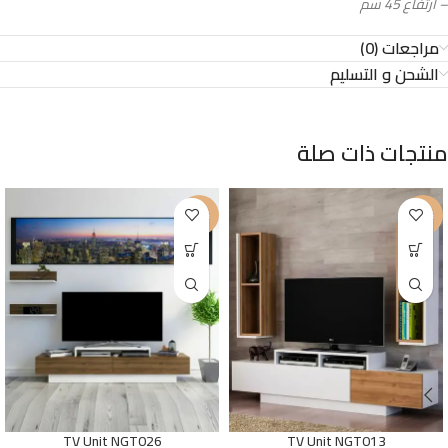
– ارتفاع 45 سم
مراجعات (0)
الشحن و التسليم
منتجات ذات صلة
-20%
-15%
TV Unit NGT026
TV Unit NGT013