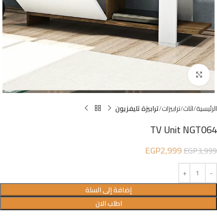
Click to enlarge
الرئيسية
اثاث
ترابيزات
ترابيزة تليفزيون
TV Unit NGT064
EGP
2,999
EGP
3,999
إضافة إلى السلة
اطلب الان