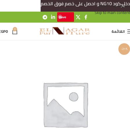
دخل كود NG10 و احصل على خصم فوق الخصم
Skip to navigation
Skip to main content
Save
0
القائمة
0
EGP
-21%