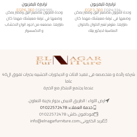
ترابيزة تليفزيون
ترابيزة تليفزيون
EGP
6,750
EGP
3,700
EGP
8,999
EGP
4,334
وحدة تلفزيون بتصميم أنيق ومميز يمكن
وحدة تلفزيون بتصميم أنيق ومميز يمكن
وضعها في غرفة معيشتك مهما كان
وضعها في غرفة معيشتك مهما كان
طرازها. متوفر تغير الالوان بالالوان
طرازها. مصنعه من اجود انواع الاخشاب
المناسبة لديكور بيتك
و الاكسسوار
شركه رائدة و متخصصه فى تنفيذ الاثاث و الديكورات الخشبيه بخبرات تفوق ال40
عاما
عندما يجتمع الابتكار مع الخبرة
ارض اللواء ؛ الطريق الابيض بجوار بنزينة التعاون.
خدمة العملاء: 01022572478
فودافون كاش: 01022572478
بريد الكترونى:info@elnagarfurniture.com