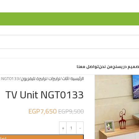
صميم دريسنج
من نحن
تواصل معنا
الرئيسية
اثاث
ترابيزات
ترابيزة تليفزيون
t NGT0133
TV Unit NGT0133
EGP
7,650
EGP
9,500
إضاف