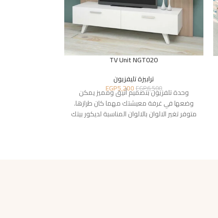
TV Unit NGT020
025
ترابيزة تليفزيون
ترا
EGP
5,200
EGP
6,500
5,100
وحدة تلفزيون بتصميم أنيق ومميز يمكن
وحدة تلفزيون 
وضعها في غرفة معيشتك مهما كان طرازها.
وضعها في غرفة 
متوفر تغير الالوان بالالوان المناسبة لديكور بيتك
متوفر تغير الالوان 