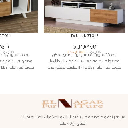
NGT011
TV Unit NGT013
ترابيزة تليفزيون
ترابيزة
EGP
3,700
EGP
5,100
EGP
4,334
وحدة تلفزيون بتصميم أنيق ومميز يمكن
وحدة تلفزيون بتص
وضعها في غرفة معيشتك مهما كان طرازها.
وضعها في غرفة معي
متوفر تغير الالوان بالالوان المناسبة لديكور بيتك
متوفر تغير الالوان بالا
شركه رائدة و متخصصه فى تنفيذ الاثاث و الديكورات الخشبيه بخبرات
تفوق ال40 عاما