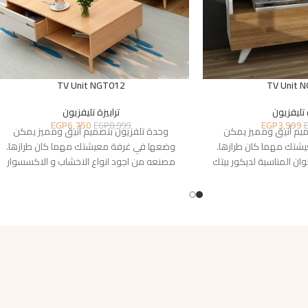
TV Unit NGT012
TV Unit 
 تليفزيون
ترابيزة تليفزيون
EGP
6,750
EGP
3,999
EGP
8,999
ميم أنيق ومميز يمكن
وحدة تلفزيون بتصميم أنيق ومميز يمكن
شتك مهما كان طرازها.
وضعها في غرفة معيشتك مهما كان طرازها.
لوان المناسبة لديكور بيتك
مصنعه من اجود انواع الاخشاب و الاكسسوار