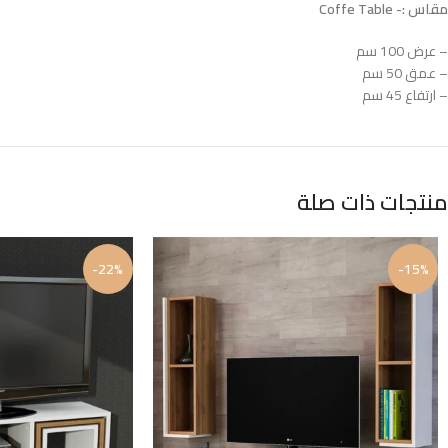
مقاس :- Coffe Table
– عرض 100 سم
– عمق 50 سم
– ارتفاع 45 سم
منتجات ذات صلة
-22%
-15%