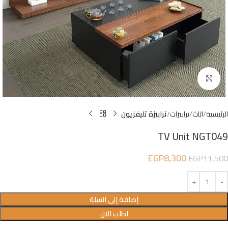
Click to enlarge
الرئيسية
اثاث
ترابيزات
ترابيزة تليفزيون
TV Unit NGT049
EGP
8,300
EGP
11,500
إضافة إلى السلة
اطلب الان