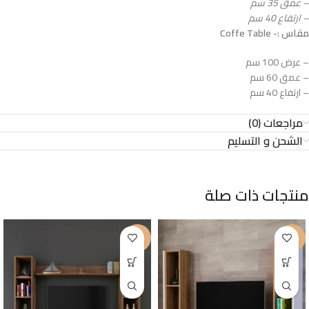
– عمق 35 سم
– ارتفاع 40 سم
مقاس :- Coffe Table
– عرض 100 سم
– عمق 60 سم
– ارتفاع 40 سم
مراجعات (0)
الشحن و التسليم
منتجات ذات صلة
-21%
-15%