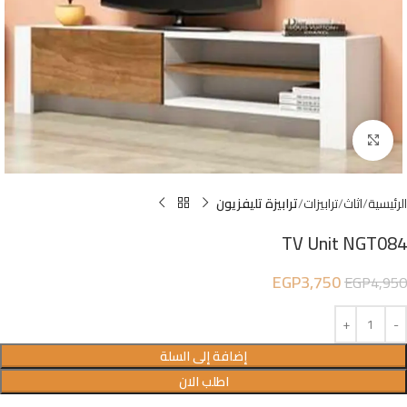
Click to enlarge
الرئيسية
اثاث
ترابيزات
ترابيزة تليفزيون
TV Unit NGT084
EGP
3,750
EGP
4,950
إضافة إلى السلة
اطلب الان