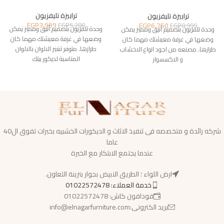
ترابيزة تليفزيون
ترابيزة تليفزيون
EGP
3,999
EGP
6,750
EGP
5,200
EGP
8,999
وحدة تلفزيون بتصميم أنيق ومميز يمكن
وحدة تلفزيون بتصميم أنيق ومميز يمكن
وضعها في غرفة معيشتك مهما كان
وضعها في غرفة معيشتك مهما كان
طرازها. متوفر تغير الالوان بالالوان
طرازها. مصنعه من اجود انواع الاخشاب
المناسبة لديكور بيتك
و الاكسسوار
شركه رائدة و متخصصه فى تنفيذ الاثاث و الديكورات الخشبيه بخبرات تفوق ال40
عاما
عندما يجتمع الابتكار مع الخبرة
ارض اللواء ؛ الطريق الابيض بجوار بنزينة التعاون.
خدمة العملاء: 01022572478
فودافون كاش: 01022572478
بريد الكترونى:info@elnagarfurniture.com