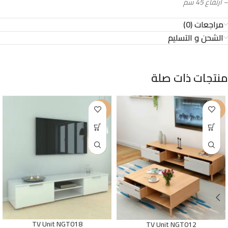
– ارتفاع 45 سم
مراجعات (0)
الشحن و التسليم
منتجات ذات صلة
-23%
-25%
TV Unit NGT018
TV Unit NGT012