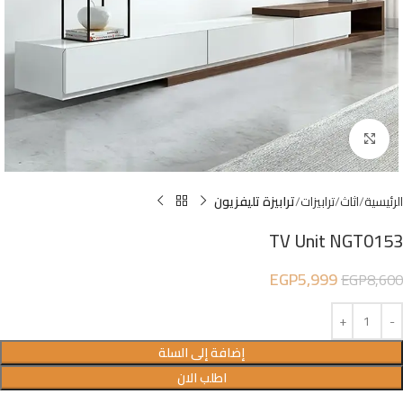
Click to enlarge
الرئيسية
اثاث
ترابيزات
ترابيزة تليفزيون
TV Unit NGT0153
EGP
5,999
EGP
8,600
إضافة إلى السلة
اطلب الان