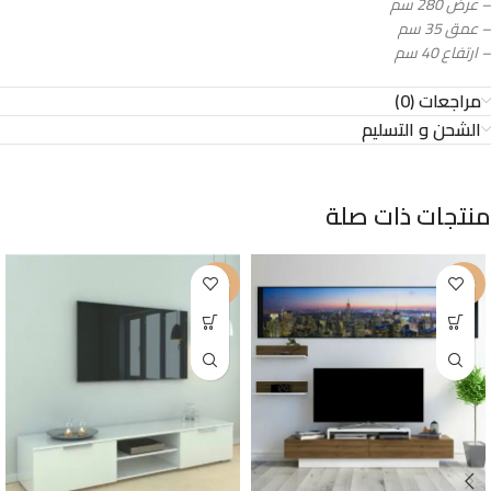
– عرض 280 سم
– عمق 35 سم
– ارتفاع 40 سم
مراجعات (0)
الشحن و التسليم
منتجات ذات صلة
-23%
-20%