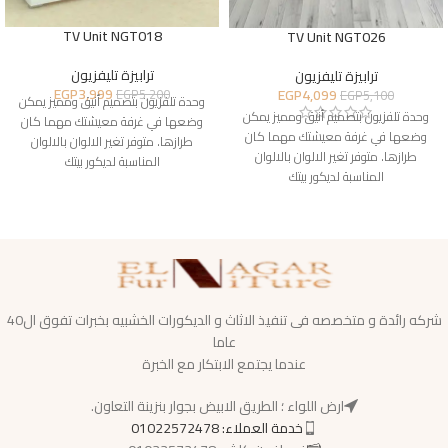
TV Unit NGT018
TV Unit NGT026
ترابيزة تليفزيون
ترابيزة تليفزيون
EGP
3,999
EGP
4,099
EGP
5,200
EGP
5,100
وحدة تلفزيون بتصميم أنيق ومميز يمكن
وحدة تلفزيون بتصميم أنيق ومميز يمكن
وضعها في غرفة معيشتك مهما كان
وضعها في غرفة معيشتك مهما كان
طرازها. متوفر تغير الالوان بالالوان
طرازها. متوفر تغير الالوان بالالوان
المناسبة لديكور بيتك
المناسبة لديكور بيتك
شركه رائدة و متخصصه فى تنفيذ الاثاث و الديكورات الخشبيه بخبرات تفوق ال40
عاما
عندما يجتمع الابتكار مع الخبرة
ارض اللواء ؛ الطريق الابيض بجوار بنزينة التعاون.
خدمة العملاء: 01022572478