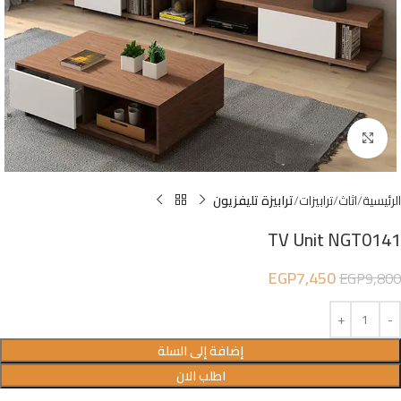
Click to enlarge
الرئيسية
اثاث
ترابيزات
ترابيزة تليفزيون
TV Unit NGT0141
EGP
7,450
EGP
9,800
إضافة إلى السلة
اطلب الان