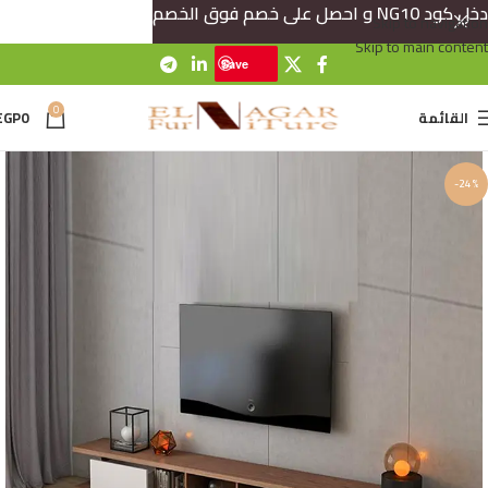
دخل كود NG10 و احصل على خصم فوق الخصم
Skip to navigation
Skip to main content
Save
0
القائمة
0
EGP
-24%