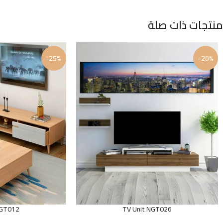
منتجات ذات صلة
-25%
-20%
NGT012
TV Unit NGT026