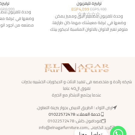
ترابيزة تليفزيون
ترابيزة
EGP
4,099
EGP
8,999
EGP
5,100
وحدة تلفزيون بتص
وحدة تلفزيون بتصميم أنيق ومميز يمكن
وضعها في غرفة معي
وضعها في غرفة معيشتك مهما كان طرازها.
مصنعه من اجود انوا
متوفر تغير الالوان بالالوان المناسبة لديكور بيتك
شركه رائدة و متخصصه فى تنفيذ الاثاث و الديكورات الخشبيه بخبرات
تفوق ال40 عاما
عندما يجتمع الابتكار مع الخبرة
ارض اللواء ؛ الطريق الابيض بجوار بنزينة التعاون.
خدمة العملاء: 01022572478
فودافون كاش: 01022572478
بريد الكترونى:info@elnagarfurniture.com
تواصل معنا