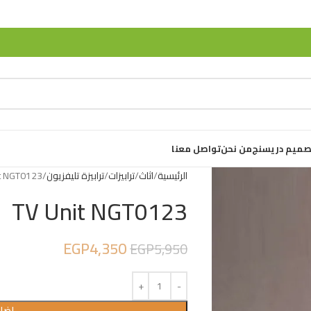
صميم دريسنج
من نحن
تواصل معنا
الرئيسية
اثاث
ترابيزات
ترابيزة تليفزيون
t NGT0123
TV Unit NGT0123
EGP
4,350
EGP
5,950
إضاف