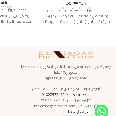
ترابيزة
ترابيزة تليفزيون
EGP
3,999
EGP
8,500
EGP
5,100
وحدة تلفزيون بتص
وحدة تلفزيون بتصميم أنيق ومميز يمكن
وضعها في غرفة معي
وضعها في غرفة معيشتك مهما كان طرازها.
متوفر تغير الالوان بالا
متوفر تغير الالوان بالالوان المناسبة لديكور بيتك
شركه رائدة و متخصصه فى تنفيذ الاثاث و الديكورات الخشبيه بخبرات
تفوق ال40 عاما
عندما يجتمع الابتكار مع الخبرة
ارض اللواء ؛ الطريق الابيض بجوار بنزينة التعاون.
خدمة العملاء: 01022572478
فودافون كاش: 01022572478
بريد الكترونى:info@elnagarfurniture.com
تواصل معنا