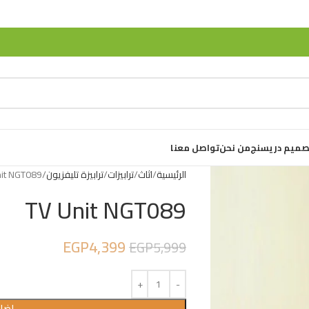
صميم دريسنج
من نحن
تواصل معنا
الرئيسية
اثاث
ترابيزات
ترابيزة تليفزيون
nit NGT089
TV Unit NGT089
EGP
4,399
EGP
5,999
إضاف