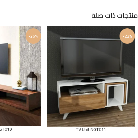
منتجات ذات صلة
-26%
-22%
NGT019
TV Unit NGT011