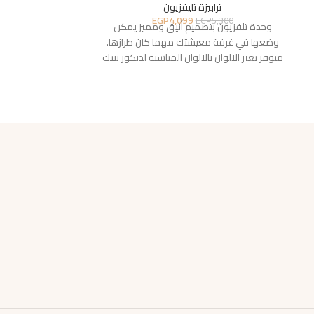
ترابيزة تليفزيون
ترا
EGP
4,099
EGP
5,300
5,300
وحدة تلفزيون بتصميم أنيق ومميز يمكن
وضعها في غرفة معيشتك مهما كان طرازها.
متوفر تغير الالوان بالالوان المناسبة لديكور بيتك