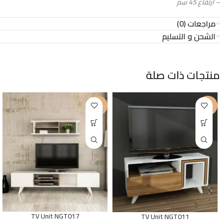
– ارتفاع 45 سم
مراجعات (0)
الشحن و التسليم
منتجات ذات صلة
-23%
-22%
TV Unit NGT017
TV Unit NGT011