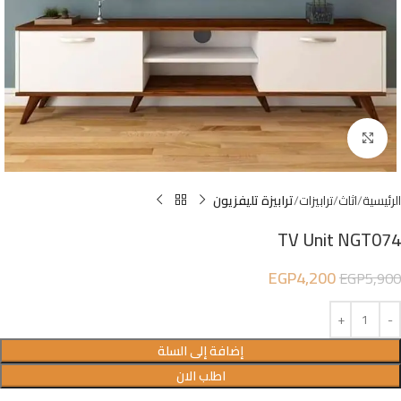
Click to enlarge
الرئيسية
اثاث
ترابيزات
ترابيزة تليفزيون
TV Unit NGT074
EGP
4,200
EGP
5,900
إضافة إلى السلة
اطلب الان