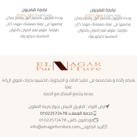
ترابيزة تليفزيون
ترابيزة تليفزيون
EGP
4,100
EGP
3,999
EGP
5,300
EGP
5,100
وحدة تلفزيون بتصميم أنيق ومميز يمكن
وحدة تلفزيون بتصميم أنيق ومميز يمكن
وضعها في غرفة معيشتك مهما كان
وضعها في غرفة معيشتك مهما كان
طرازها. متوفر تغير الالوان بالالوان
طرازها. متوفر تغير الالوان بالالوان
المناسبة لديكور بيتك
المناسبة لديكور بيتك
شركه رائدة و متخصصه فى تنفيذ الاثاث و الديكورات الخشبيه بخبرات تفوق ال40
عاما
عندما يجتمع الابتكار مع الخبرة
ارض اللواء ؛ الطريق الابيض بجوار بنزينة التعاون.
خدمة العملاء: 01022572478
فودافون كاش: 01022572478
بريد الكترونى:info@elnagarfurniture.com