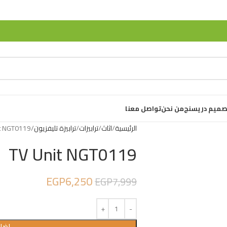
صميم دريسنج
من نحن
تواصل معنا
الرئيسية
اثاث
ترابيزات
ترابيزة تليفزيون
t NGT0119
TV Unit NGT0119
EGP
6,250
EGP
7,999
إضاف