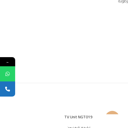
←
TV Unit NGT019
-22%
-26%