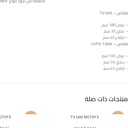
مصنعة من اجود انواع MDF الاسباني المعالج بطبقتين HPL ضدد الاتربة و الحشرات و الخدوش المباشرة و الرطوبة
مقاس :- TV Unit
– عرض 180 سم
– عمق 35 سم
– ارتفاع 45 سم
مقاس :- Coffe Table
– عرض 100 سم
– عمق 50 سم
– ارتفاع 45 سم
منتجات ذات صلة
NGT015
TV Unit NGT013
-23%
-15%