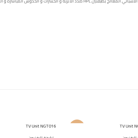
TV Unit NGT016
TV Unit 
-23%