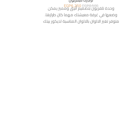
ترابيزة تليفزيون
EGP
6,250
EGP
8,500
وحدة تلفزيون بتصميم أنيق ومميز يمكن
وضعها في غرفة معيشتك مهما كان طرازها.
متوفر تغير الالوان بالالوان المناسبة لديكور بيتك
023
ترا
5,300