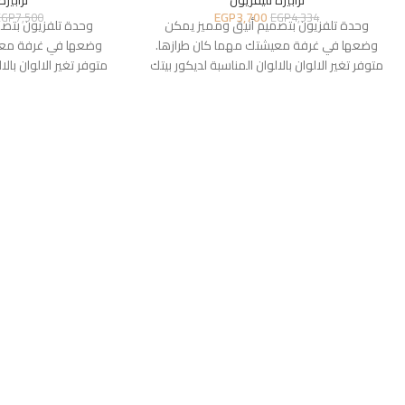
ترابيزة تليفزيون
ترابيزة
EGP
3,700
EGP
7,500
EGP
4,334
وحدة تلفزيون بتصميم أنيق ومميز يمكن
وحدة تلفزيون بتص
وضعها في غرفة معيشتك مهما كان طرازها.
وضعها في غرفة معي
متوفر تغير الالوان بالالوان المناسبة لديكور بيتك
متوفر تغير الالوان بالا