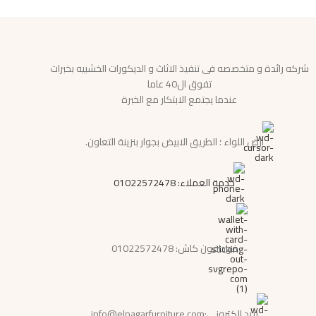
شركه رائدة و متخصصه فى تنفيذ الاثاث و الديكورات الخشبيه بخبرات
تفوق ال40 عاما
عندما يجتمع الابتكار مع الخبرة
ارض اللواء ؛ الطريق الابيض بجوار بنزينة التعاون.
خدمة العملاء: 01022572478
فودافون كاش: 01022572478
بريد الكترونى:info@elnagarfurniture.com