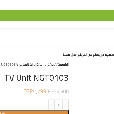
صميم دريسنج
من نحن
تواصل معنا
الرئيسية
اثاث
ترابيزات
ترابيزة تليفزيون
t NGT0103
TV Unit NGT0103
EGP
4,799
EGP
6,500
إضاف