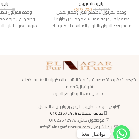
ترابيزة تليفزيون
ترابيزة
EGP
3,700
EGP
5,200
EGP
4,334
وحدة تلفزيون بتصميم أنيق ومميز يمكن
وحدة تلفزيون بتص
وضعها في غرفة معيشتك مهما كان طرازها.
وضعها في غرفة معي
متوفر تغير الالوان بالالوان المناسبة لديكور بيتك
متوفر تغير الالوان بالا
شركه رائدة و متخصصه فى تنفيذ الاثاث و الديكورات الخشبيه بخبرات
تفوق ال40 عاما
عندما يجتمع الابتكار مع الخبرة
ارض اللواء ؛ الطريق الابيض بجوار بنزينة التعاون.
خدمة العملاء: 01022572478
فودافون كاش: 01022572478
بريد الكترونى:info@elnagarfurniture.com
تواصل معنا