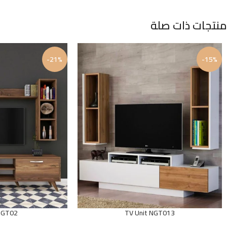
منتجات ذات صلة
-21%
-15%
 NGT02
TV Unit NGT013