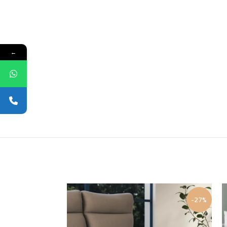
←
-19%
-27%