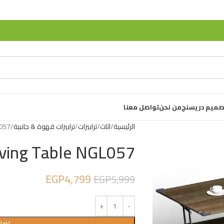
صميم دريسنج
من نحن
تواصل معنا
الرئيسية
اثاث
ترابيزات
ترابيزات قهوة & جانبية
L057
iving Table NGL057
EGP
4,799
EGP
5,999
إضاف