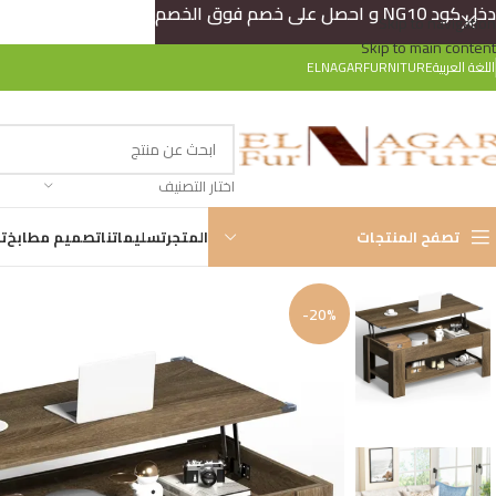
دخل كود NG10 و احصل على خصم فوق الخصم
Skip to navigation
Skip to main content
اللغة العربية
ELNAGARFURNITURE
اختار التصنيف
تصفح المنتجات
المتجر
تسليماتنا
تصميم مطابخ
ت
-20%