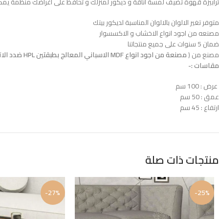
ترابيزة قهوة تضيف لمسة اناقة و ديكور لمنزلك و تحافظ على اغراضك منظمة يم
متوفر تغير الالوان بالالوان المناسبة لديكور بيتك
مصنعه من اجود انواع الاخشاب و الاكسسوار
ضمان 5 سنوات على جميع منتجاتنا
مصنع من (
مصنعة من اجود انواع MDF الاسباني المعالج بطبقتين HPL ضدد الاتربة و الحشرات و الخدوش المباشرة و الرطوبة
مقاسات :-
عرض : 100 سم
عمق : 50 سم
ارتفاع : 45 سم
منتجات ذات صلة
-27%
-25%