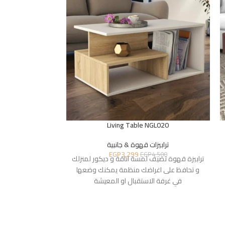
GL021
Living Table NGL020
ترابيزات قهوة & جانبية
ترابيز
EGP
3,299
6,700
EGP
4,500
ترابيزة قهوة تضيف لمسة اناقة و ديكور لمنزلك
ترابيزة قهوة تضيف
و تحافظ على اغراضك منظمة يمكنك وضعها
و تحافظ على اغ
في غرفة الاستقبال او المعيشة
في غرفة ال