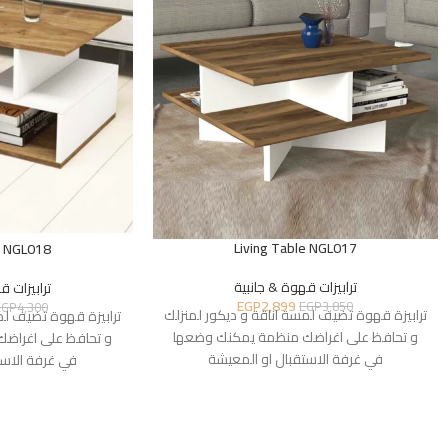
Living Table NGL017
e NGL018
ترابيزات قهوة & جانبية
ترابيزات ق
EGP
2,899
EGP
3,850
EGP
4,300
ترابيزة قهوة تضيف لمسة اناقة و ديكور لمنزلك
ترابيزة قهوة تضيف لم
و تحافظ على اغراضك منظمة يمكنك وضعها
و تحافظ على اغراض
في غرفة الاستقبال او المعيشة
في غرفة الاست