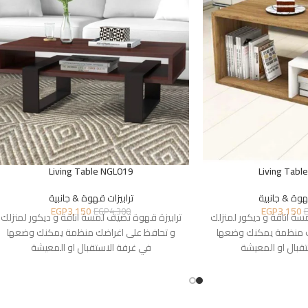
Living Table NGL019
Living Tabl
هوة & جانبية
ترابيزات قهوة & جانبية
EGP
3,150
EGP
3,150
EGP
4,300
سة اناقة و ديكور لمنزلك
ترابيزة قهوة تضيف لمسة اناقة و ديكور لمنزلك
ك منظمة يمكنك وضعها
و تحافظ على اغراضك منظمة يمكنك وضعها
قبال او المعيشة
في غرفة الاستقبال او المعيشة