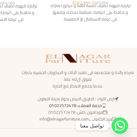
EGP
2,899
EGP
3,850
EGP
4,999
ترابيزة قهوة تضيف لمسة اناقة و ديكور لمنزلك
ترابيزة قهوة تضيف لم
و تحافظ على اغراضك منظمة يمكنك وضعها
و تحافظ على اغراض
في غرفة الاستقبال او المعيشة
في غرفة الاست
شركه رائدة و متخصصه فى تنفيذ الاثاث و الديكورات الخشبيه بخبرات
تفوق ال40 عاما
عندما يجتمع الابتكار مع الخبرة
ارض اللواء ؛ الطريق الابيض بجوار بنزينة التعاون.
خدمة العملاء: 01022572478
فودافون كاش: 01022572478
بريد الكترونى:info@elnagarfurniture.com
تواصل معنا