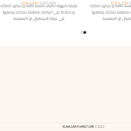
EGP
4,999
EGP
3,799
EGP
5,850
سة اناقة و ديكور لمنزلك
ترابيزة قهوة تضيف لمسة اناقة و ديكور لمنزلك
ك منظمة يمكنك وضعها
و تحافظ على اغراضك منظمة يمكنك وضعها
قبال او المعيشة
في غرفة الاستقبال او المعيشة
ELNAGAR FURNITURE
2022