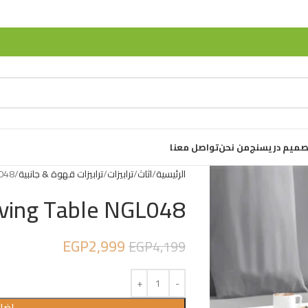
صميم دريسنج
من نحن
تواصل معنا
الرئيسية
اثاث
ترابيزات
ترابيزات قهوة & جانبية
L048
iving Table NGL048
EGP
2,999
EGP
4,199
إضاف