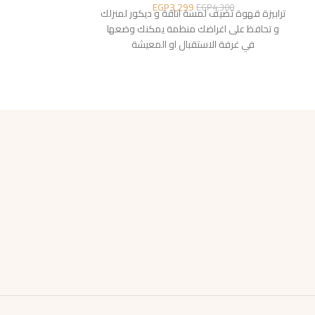
EGP
3,299
3,999
EGP
4,300
ترابيزة قهوة تضيف لمسة اناقة و ديكور لمنزلك
ترابيزة قهوة تضيف
و تحافظ على اغراضك منظمة يمكنك وضعها
و تحافظ على اغ
في غرفة الاستقبال او المعيشة
في غرفة ال