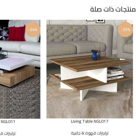
منتجات ذات صلة
-24%
-25%
Living Table NGL017
e NGL011
ترابيزات قهوة & جانبية
ترابيزات ق