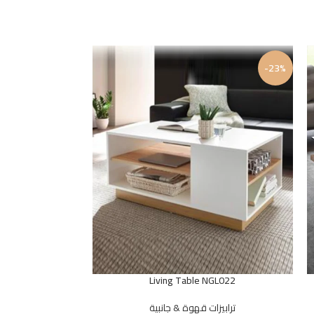
-25%
-23%
GL025
Living Table NGL022
ترابيزات قهوة & جانبية
ترابيز