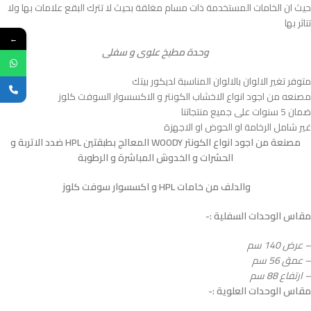
حيث ان الخامات المستخدمة ذات مسام مغلقة بحيث لا تترك البقع علامات بها ولا
تتاثر بها
←
وحدة مطبخ علوى و سفلى
متوفر تغير الالوان بالالوان المناسبة لديكور بيتك
مصنعه من اجود انواع الاخشاب الكونتر و الاكسسوار السوفت كلوز
ضمان 5 سنوات على جميع منتجاتنا
غير شامل الرخامة او الحوض او الاجهزة
مصنعة من اجود انواع الكونتر WOODY المعالج بطبقتين HPL ضدد الاتربة و
الحشرات و الخدوش المباشرة و الرطوبة
والدلف من خامات HPL و اكسسوار سوفت كلوز
مقاس الوحدات السفلية :-
– عرض 140 سم
– عمق 56 سم
– ارتفاع 88 سم
مقاس الوحدات العلوية :-