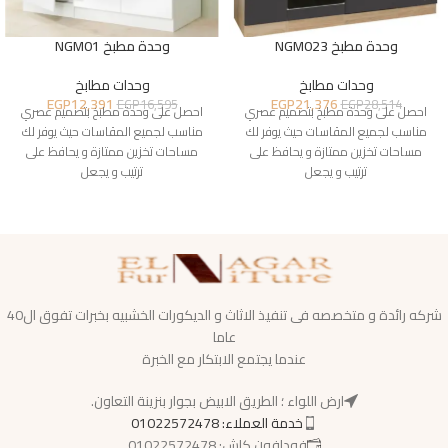
وحدة مطبخ NGM023
وحدة مطبخ NGM01
وحدات مطابخ
وحدات مطابخ
EGP
12,391
EGP
21,376
EGP
16,595
EGP
28,514
احصل على وحدة مطبخ بتصميم عصري
احصل على وحدة مطبخ بتصميم عصري
مناسب لجميع المقاسات حيث يوفر لك
مناسب لجميع المقاسات حيث يوفر لك
مساحات تخزين ممتازة و يحافظ على
مساحات تخزين ممتازة و يحافظ على
ترتيب و يجعل
ترتيب و يجعل
شركه رائدة و متخصصه فى تنفيذ الاثاث و الديكورات الخشبيه بخبرات تفوق ال40
عاما
عندما يجتمع الابتكار مع الخبرة
ارض اللواء ؛ الطريق الابيض بجوار بنزينة التعاون.
خدمة العملاء: 01022572478
فودافون كاش: 01022572478