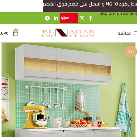
دخل كود NG10 و احصل على خصم فوق الخصم
Skip to navigation
Skip to main content
Save
0
القائمة
0
EGP
-34%