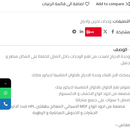
Add to compare
اضافة الى قائمة الرغبات
التصنيفات:
وحدات تخزين وادراج
مشاركة
Save
الوصف
وحدة الادراج اصبحت من اهم الوحدات داخل المنزل للحفاظ على المكان منظم و
جميل
يمكنك الان اقتناء وحدة الادراج بالالوان المناسبة لديكور منزلك
←
متوفر تغير الالوان بالالوان المناسبة لديكور بيتك
مصنعه من اجود انواع الاخشاب و الاكسسوار
ضمان 5 سنوات على جميع منتجاتنا
مصنعة من اجود انواع MDF الاسباني المعالج بطبقتين HPL ضدد الاتربة و
الحشرات و الخدوش المباشرة و الرطوبة
مقاس :-