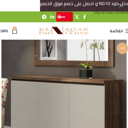
دخل كود NG10 و احصل على خصم فوق الخصم
Skip to navigation
Skip to main content
Save
0
القائمة
0
EGP
-18%