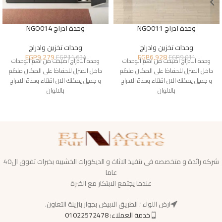
وحدة ادراج NGO011
وحدة ادراج NGO014
وحدات تخزين وادراج
وحدات تخزين وادراج
EGP
9,279
EGP
6,928
EGP
11,634
EGP
9,011
وحدة الادراج اصبحت من اهم الوحدات
وحدة الادراج اصبحت من اهم الوحدات
داخل المنزل للحفاظ على المكان منظم
داخل المنزل للحفاظ على المكان منظم
و جميل يمكنك الان اقتناء وحدة الادراج
و جميل يمكنك الان اقتناء وحدة الادراج
بالالوان
بالالوان
شركه رائدة و متخصصه فى تنفيذ الاثاث و الديكورات الخشبيه بخبرات تفوق ال40
عاما
عندما يجتمع الابتكار مع الخبرة
ارض اللواء ؛ الطريق الابيض بجوار بنزينة التعاون.
خدمة العملاء: 01022572478