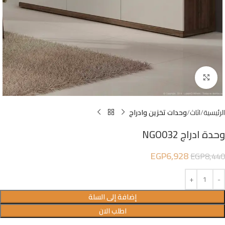
Click to enlarge
الرئيسية
اثاث
وحدات تخزين وادراج
وحدة ادراج NGO032
EGP
6,928
EGP
8,440
إضافة إلى السلة
اطلب الان