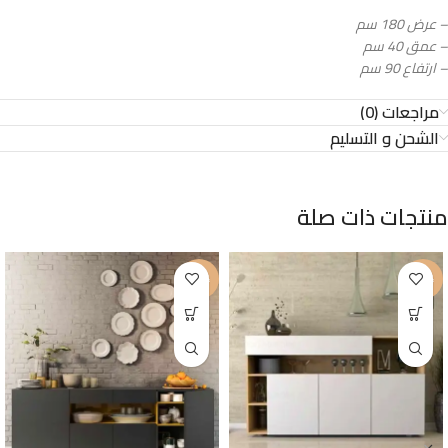
– عرض 180 سم
– عمق 40 سم
– ارتفاع 90 سم
مراجعات (0)
الشحن و التسليم
منتجات ذات صلة
-20%
-23%