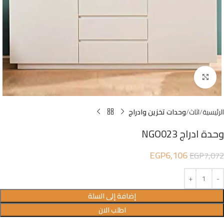
Click to enlarge
الرئيسية
اثاث
وحدات تخزين وادراج
وحدة ادراج NGO023
EGP
6,106
EGP
7,072
إضافة إلى السلة
اطلب الان