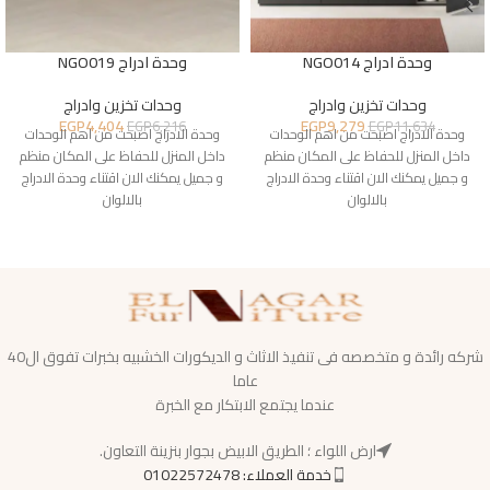
وحدة ادراج NGO014
وحدة ادراج NGO019
وحدات تخزين وادراج
وحدات تخزين وادراج
EGP
4,404
EGP
9,279
EGP
6,216
EGP
11,634
وحدة الادراج اصبحت من اهم الوحدات
وحدة الادراج اصبحت من اهم الوحدات
داخل المنزل للحفاظ على المكان منظم
داخل المنزل للحفاظ على المكان منظم
و جميل يمكنك الان اقتناء وحدة الادراج
و جميل يمكنك الان اقتناء وحدة الادراج
بالالوان
بالالوان
شركه رائدة و متخصصه فى تنفيذ الاثاث و الديكورات الخشبيه بخبرات تفوق ال40
عاما
عندما يجتمع الابتكار مع الخبرة
ارض اللواء ؛ الطريق الابيض بجوار بنزينة التعاون.
خدمة العملاء: 01022572478