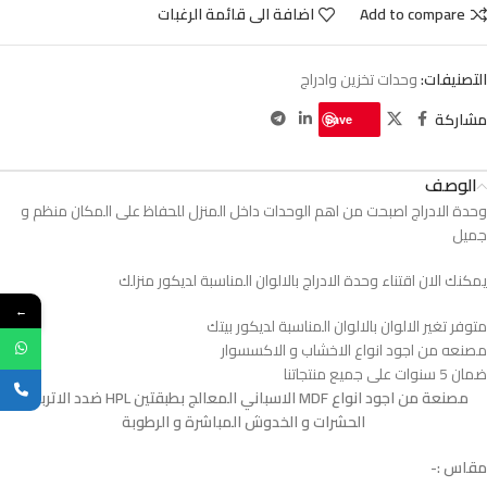
Add to compare
اضافة الى قائمة الرغبات
التصنيفات:
وحدات تخزين وادراج
مشاركة
Save
الوصف
وحدة الادراج اصبحت من اهم الوحدات داخل المنزل للحفاظ على المكان منظم و
جميل
يمكنك الان اقتناء وحدة الادراج بالالوان المناسبة لديكور منزلك
←
متوفر تغير الالوان بالالوان المناسبة لديكور بيتك
مصنعه من اجود انواع الاخشاب و الاكسسوار
ضمان 5 سنوات على جميع منتجاتنا
مصنعة من اجود انواع MDF الاسباني المعالج بطبقتين HPL ضدد الاتربة و
الحشرات و الخدوش المباشرة و الرطوبة
مقاس :-