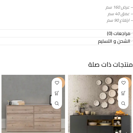
– عرض 160 سم
– عمق 40 سم
– ارتفاع 90 سم
مراجعات (0)
الشحن و التسليم
منتجات ذات صلة
-29%
-20%