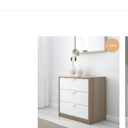
-14%
-34%