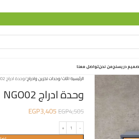
صميم دريسنج
من نحن
تواصل معنا
الرئيسية
اثاث
وحدات تخزين وادراج
وحدة ادراج NGO02
وحدة ادراج NGO02
EGP
3,405
EGP
4,505
إضاف