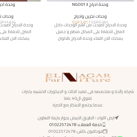
وحدة ادراج NGO013
وحدة ادراج 14
وحدات تخزين وادراج
وحدات تخ
EGP
3,817
GP
11,634
EGP
5,361
وحدة الادراج اصبحت من اهم الوحدات داخل
وحدة الادراج اصبحت
المنزل للحفاظ على المكان منظم و جميل
المنزل للحفاظ على
يمكنك الان اقتناء وحدة الادراج بالالوان
يمكنك الان اقتناء 
شركه رائدة و متخصصه فى تنفيذ الاثاث و الديكورات الخشبيه بخبرات
تفوق ال40 عاما
عندما يجتمع الابتكار مع الخبرة
ارض اللواء ؛ الطريق الابيض بجوار بنزينة التعاون.
خدمة العملاء: 01022572478
فودافون كاش: 01022572478