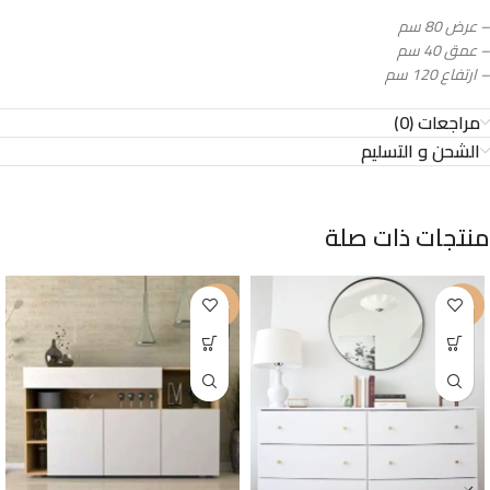
– عرض 80 سم
– عمق 40 سم
– ارتفاع 120 سم
مراجعات (0)
الشحن و التسليم
منتجات ذات صلة
-23%
-29%