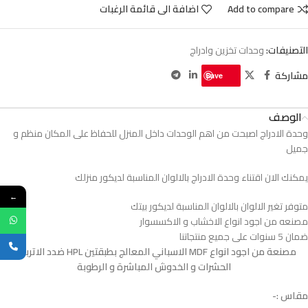
Add to compare
اضافة الى قائمة الرغبات
التصنيفات:
وحدات تخزين وادراج
مشاركة
Save
الوصف
وحدة الادراج اصبحت من اهم الوحدات داخل المنزل للحفاظ على المكان منظم و
جميل
يمكنك الان اقتناء وحدة الادراج بالالوان المناسبة لديكور منزلك
←
متوفر تغير الالوان بالالوان المناسبة لديكور بيتك
مصنعه من اجود انواع الاخشاب و الاكسسوار
ضمان 5 سنوات على جميع منتجاتنا
مصنعة من اجود انواع MDF الاسباني المعالج بطبقتين HPL ضدد الاتربة و
الحشرات و الخدوش المباشرة و الرطوبة
مقاس :-