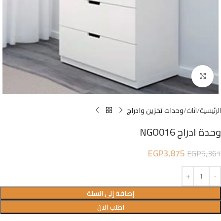
Click to enlarge
الرئيسية
اثاث
وحدات تخزين وادراج
وحدة ادراج NGO016
EGP
3,875
EGP
5,361
إضافة إلى السلة
اطلب الان