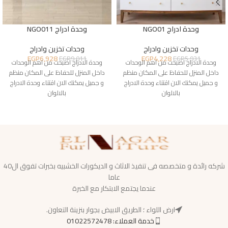
وحدة ادراج NGO01
وحدة ادراج NGO011
وحدات تخزين وادراج
وحدات تخزين وادراج
EGP
6,928
EGP
4,228
EGP
9,011
EGP
5,931
وحدة الادراج اصبحت من اهم الوحدات
وحدة الادراج اصبحت من اهم الوحدات
داخل المنزل للحفاظ على المكان منظم
داخل المنزل للحفاظ على المكان منظم
و جميل يمكنك الان اقتناء وحدة الادراج
و جميل يمكنك الان اقتناء وحدة الادراج
بالالوان
بالالوان
شركه رائدة و متخصصه فى تنفيذ الاثاث و الديكورات الخشبيه بخبرات تفوق ال40
عاما
عندما يجتمع الابتكار مع الخبرة
ارض اللواء ؛ الطريق الابيض بجوار بنزينة التعاون.
خدمة العملاء: 01022572478