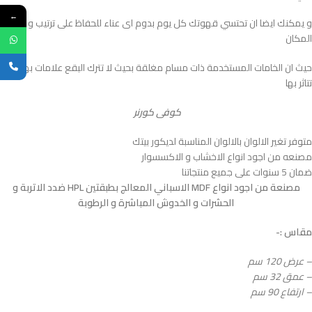
←
و يمكنك ايضا ان تحتسي قهوتك كل يوم بدوم اى عناء للحفاظ على ترتيب و نظافة
المكان
حيث ان الخامات المستخدمة ذات مسام مغلقة بحيث لا تترك البقع علامات بها ولا
تتاثر بها
كوفى كورنر
متوفر تغير الالوان بالالوان المناسبة لديكور بيتك
مصنعه من اجود انواع الاخشاب و الاكسسوار
ضمان 5 سنوات على جميع منتجاتنا
مصنعة من اجود انواع MDF الاسباني المعالج بطبقتين HPL ضدد الاتربة و
الحشرات و الخدوش المباشرة و الرطوبة
مقاس :-
– عرض 120 سم
– عمق 32 سم
– ارتفاع 90 سم