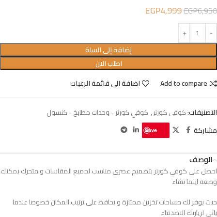
EGP
4,999
EGP
6,950
إضافة إلى السلة
اطلب الان
Add to compare
اضافة الى قائمة الرغبات
التصنيفات:
كوفى كورنر
,
كوفي كورنر - وحدات مطابخ - كنسول
مشاركة
Save
الوصف
احصل على كوفي كورنر بتصميم عصري مناسب لجميع المقاسات و متحرك يمكنك
وضعه اينما تشاء
حيث يوفر لك مساحات تخزين ممتازة و يحافظ على ترتيب المكان خصوصا عندما
ياتي لزيارتك الاصدقاء