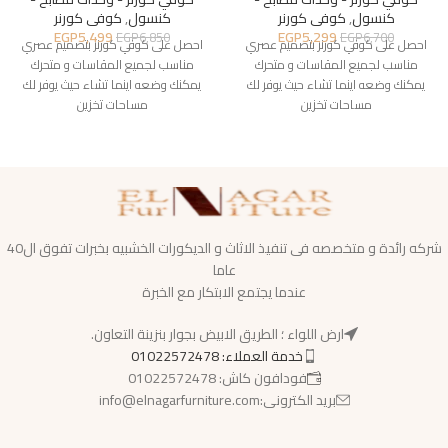
كنسول
,
كوفى كورنر
كنسول
,
كوفى كورنر
EGP
5,299
EGP
5,499
EGP
6,700
EGP
6,850
احصل على كوفي كورنر بتصميم عصري
احصل على كوفي كورنر بتصميم عصري
مناسب لجميع المقاسات و متحرك
مناسب لجميع المقاسات و متحرك
يمكنك وضعه اينما تشاء حيث يوفر لك
يمكنك وضعه اينما تشاء حيث يوفر لك
مساحات تخزين
مساحات تخزين
شركه رائدة و متخصصه فى تنفيذ الاثاث و الديكورات الخشبيه بخبرات تفوق ال40
عاما
عندما يجتمع الابتكار مع الخبرة
ارض اللواء ؛ الطريق الابيض بجوار بنزينة التعاون.
خدمة العملاء: 01022572478
فودافون كاش: 01022572478
بريد الكترونى:info@elnagarfurniture.com