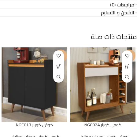
مراجعات (0)
الشحن و التسليم
منتجات ذات صلة
-24%
-19%
كوفى كورنر NGC024
كوفى كورنر NGC013
كوفي كورنر - وحدات مطابخ -
كوفي كورنر - وحدات مطابخ -