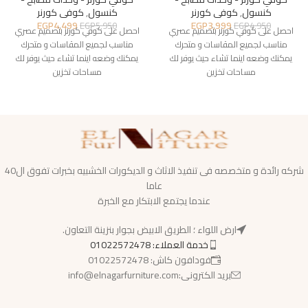
كنسول
,
كوفى كورنر
كنسول
,
كوفى كورنر
EGP
4,499
EGP
3,999
EGP
5,950
EGP
4,950
احصل على كوفي كورنر بتصميم عصري
احصل على كوفي كورنر بتصميم عصري
مناسب لجميع المقاسات و متحرك
مناسب لجميع المقاسات و متحرك
يمكنك وضعه اينما تشاء حيث يوفر لك
يمكنك وضعه اينما تشاء حيث يوفر لك
مساحات تخزين
مساحات تخزين
شركه رائدة و متخصصه فى تنفيذ الاثاث و الديكورات الخشبيه بخبرات تفوق ال40
عاما
عندما يجتمع الابتكار مع الخبرة
ارض اللواء ؛ الطريق الابيض بجوار بنزينة التعاون.
خدمة العملاء: 01022572478
فودافون كاش: 01022572478
بريد الكترونى:info@elnagarfurniture.com