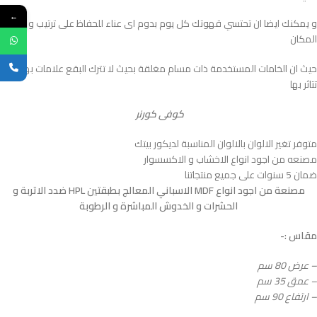
←
و يمكنك ايضا ان تحتسي قهوتك كل يوم بدوم اى عناء للحفاظ على ترتيب و نظافة
المكان
حيث ان الخامات المستخدمة ذات مسام مغلقة بحيث لا تترك البقع علامات بها ولا
تتاثر بها
كوفى كورنر
متوفر تغير الالوان بالالوان المناسبة لديكور بيتك
مصنعه من اجود انواع الاخشاب و الاكسسوار
ضمان 5 سنوات على جميع منتجاتنا
مصنعة من اجود انواع MDF الاسباني المعالج بطبقتين HPL ضدد الاتربة و
الحشرات و الخدوش المباشرة و الرطوبة
مقاس :-
– عرض 80 سم
– عمق 35 سم
– ارتفاع 90 سم