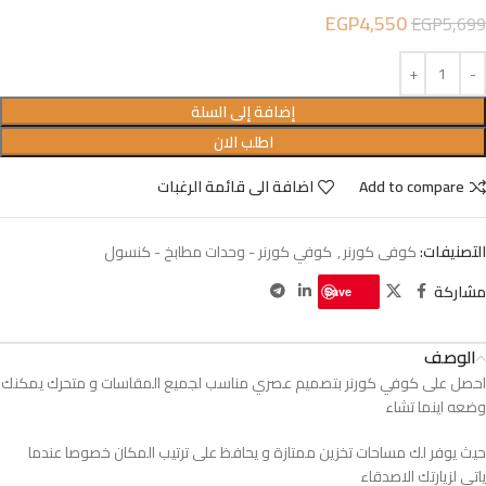
EGP
4,550
EGP
5,699
إضافة إلى السلة
اطلب الان
Add to compare
اضافة الى قائمة الرغبات
التصنيفات:
كوفى كورنر
,
كوفي كورنر - وحدات مطابخ - كنسول
مشاركة
Save
الوصف
احصل على كوفي كورنر بتصميم عصري مناسب لجميع المقاسات و متحرك يمكنك
وضعه اينما تشاء
حيث يوفر لك مساحات تخزين ممتازة و يحافظ على ترتيب المكان خصوصا عندما
ياتي لزيارتك الاصدقاء