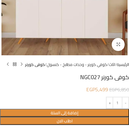
Click to enlarge
الرئيسية
اثاث
كوفي كورنر - وحدات مطابخ - كنسول
كوفى كورنر
كوفى كورنر NGC027
EGP
5,499
EGP
6,850
إضافة إلى السلة
اطلب الان