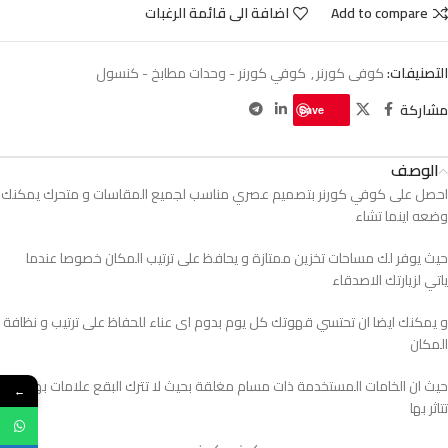
Add to compare
اضافة الى قائمة الرغبات
التصنيفات:
كوفى كورنر
,
كوفي كورنر - وحدات مطابخ - كنسول
مشاركة
Save
الوصف
احصل على كوفي كورنر بتصميم عصري مناسب لجميع المقاسات و متحرك يمكنك
وضعه اينما تشاء
حيث يوفر لك مساحات تخزين ممتازة و يحافظ على ترتيب المكان خصوصا عندما
ياتي لزيارتك الاصدقاء
و يمكنك ايضا ان تحتسي قهوتك كل يوم بدوم اى عناء للحفاظ على ترتيب و نظافة
المكان
حيث ان الخامات المستخدمة ذات مسام مغلقة بحيث لا تترك البقع علامات بها ولا
←
تتاثر بها