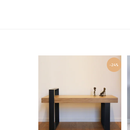
-23%
-24%