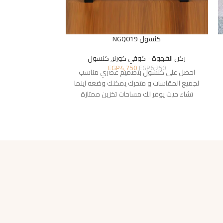
كنسول NGQ019
كنسول
ركن القهوة - كوفي كورنر
,
كنسول
ركن القهوة 
EGP
4,750
8,400
EGP
6,250
احصل على كنسول بتصميم عصري مناسب
احصل على كنس
لجميع المقاسات و متحرك يمكنك وضعه اينما
لجميع المقاسات 
تشاء حيث يوفر لك مساحات تخزين ممتازة
تشاء حيث يوفر 