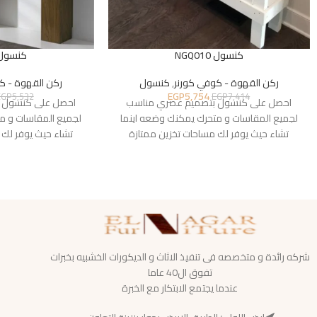
كنسول NGQ010
كنسول Q014
ركن القهوة - كوفي كورنر
,
كنسول
ركن القهوة - ك
EGP
5,754
EGP
5,532
EGP
7,414
احصل على كنسول بتصميم عصري مناسب
احصل على كنسول 
لجميع المقاسات و متحرك يمكنك وضعه اينما
لجميع المقاسات و م
تشاء حيث يوفر لك مساحات تخزين ممتازة
تشاء حيث يوفر لك 
شركه رائدة و متخصصه فى تنفيذ الاثاث و الديكورات الخشبيه بخبرات
تفوق ال40 عاما
عندما يجتمع الابتكار مع الخبرة