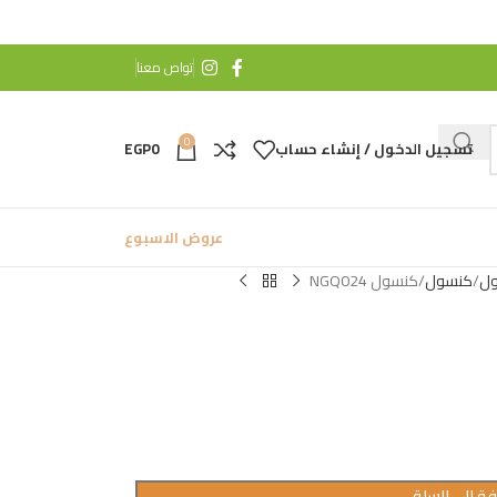
تواص معنا
0
تسجيل الدخول / إنشاء حساب
0
EGP
عروض الاسبوع
ول
كنسول
كنسول NGQ024
ة إلى السلة