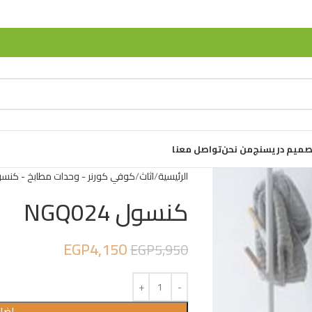
صميم دريسنج
من نحن
تواصل معنا
الرئيسية
اثاث
كوفي كورنر - وحدات مطابخ - كنس
كنسول NGQ024
EGP
4,150
EGP
5,950
إضاف