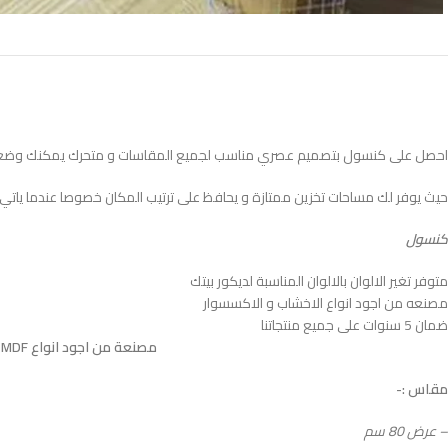
احصل على كنسول بتصميم عصري مناسب لجميع المقاسات و متحرك يمكنك وضعه 
حيث يوفر لك مساحات تخزين ممتازة و يحافظ على ترتيب المكان خصوصا عندما ياتي ل
كنسول
متوفر تغير الالوان بالالوان المناسبة لديكور بيتك
مصنعه من اجود انواع الاخشاب و الاكسسوار
ضمان 5 سنوات على جميع منتجاتنا
مصنعة من اجود انواع MDF الاسباني المعالج بطبقتين HPL ضدد الاتربة و الحشرات و الخدوش المباشرة و الرطوبة
مقاس :-
– عرض 80 سم