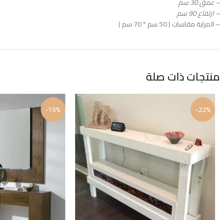
– عمق 30 سم
– ارتفاع 90 سم
– المراية مقاسات ( 50 سم * 70 سم )
منتجات ذات صلة
-15%
-22%