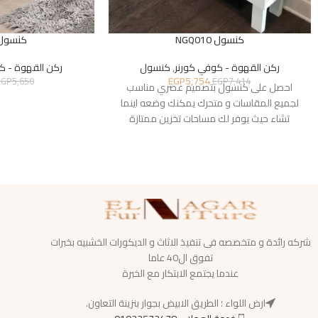
كنسول NGQ010
كنسول Q012
ركن القهوة - كوفي كورنر
,
كنسول
ركن القهوة - ك
EGP
5,754
EGP
5,650
EGP
7,414
احصل على كنسول بتصميم عصري مناسب
لجميع المقاسات و متحرك يمكنك وضعه اينما
تشاء حيث يوفر لك مساحات تخزين ممتازة
شركه رائدة و متخصصه فى تنفيذ الاثاث و الديكورات الخشبيه بخبرات
تفوق ال40 عاما
عندما يجتمع الابتكار مع الخبرة
ارض اللواء ؛ الطريق الابيض بجوار بنزينة التعاون.