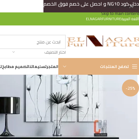
دخل كود NG10 و احصل على خصم فوق الخصم
Skip to navigation
Skip to main content
اللغة العربية
ELNAGARFURNITURE
اختار التصنيف
تصفح المنتجات
المتجر
تسليماتنا
تصميم مطابخ
ت
-25%