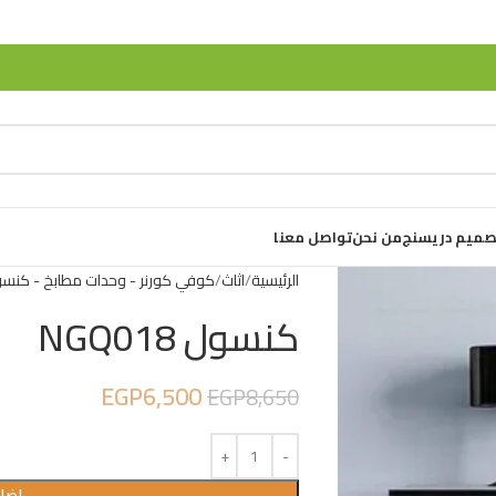
صميم دريسنج
من نحن
تواصل معنا
الرئيسية
اثاث
كوفي كورنر - وحدات مطابخ - كنس
كنسول NGQ018
EGP
6,500
EGP
8,650
إضاف