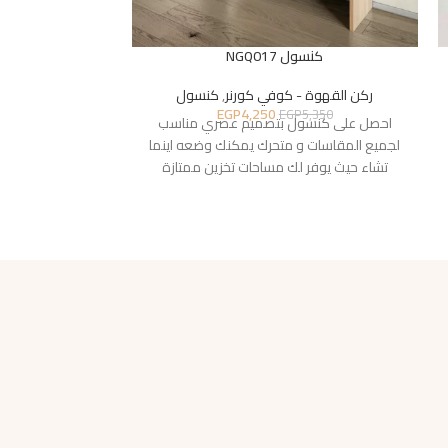
كنسول NGQ017
كنسول
ركن القهوة - كوفي كورنر
,
كنسول
ركن القهوة 
EGP
4,250
6,400
EGP
5,350
احصل على كنسول بتصميم عصري مناسب
احصل على كنس
لجميع المقاسات و متحرك يمكنك وضعه اينما
لجميع المقاسات 
تشاء حيث يوفر لك مساحات تخزين ممتازة
تشاء حيث يوفر 