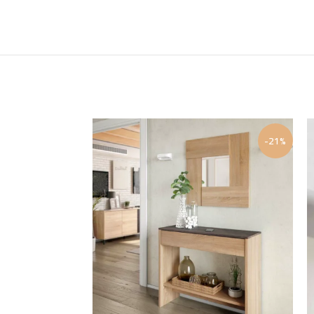
-25%
-21%