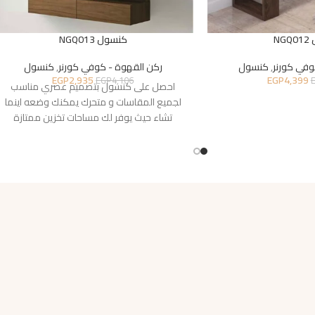
NG
كنسول NGQ013
وفي كورنر
,
كنسول
ركن القهوة - كوفي كورنر
,
كنسول
EGP
2,935
EGP
4,399
EGP
4,106
احصل على كنسول بتصميم عصري مناسب
لجميع المقاسات و متحرك يمكنك وضعه اينما
تشاء حيث يوفر لك مساحات تخزين ممتازة