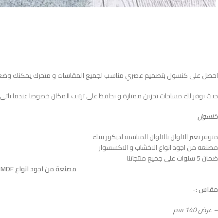
احصل على كنسول بتصميم عصري مناسب لجميع المقاسات و متحرك يمكنك وضعه 
حيث يوفر لك مساحات تخزين ممتازة و يحافظ على ترتيب المكان خصوصا عندما ياتي ل
كنسول
متوفر تغير الالوان بالالوان المناسبة لديكور بيتك
مصنعه من اجود انواع الاخشاب و الاكسسوار
ضمان 5 سنوات على جميع منتجاتنا
مصنعة من اجود انواع MDF الاسباني المعالج بطبقتين HPL ضدد الاتربة و الحشرات و الخدوش المباشرة و الرطوبة
مقاس :-
– عرض 140 سم