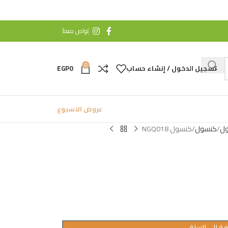
تواص معنا
0
تسجيل الدخول / إنشاء حساب
0
EGP
عروض الاسبوع
ول
كنسول
كنسول NGQ018
ة إلى السلة