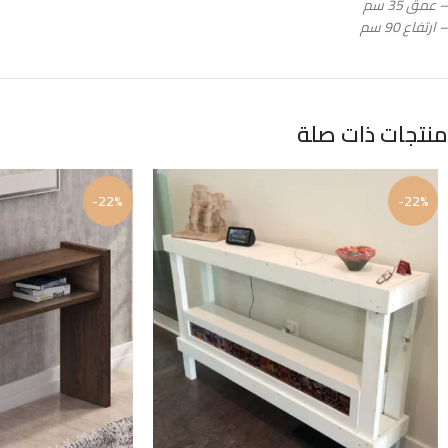
– عمق 35 سم
– ارتفاع 90 سم
منتجات ذات صلة
-22%
-22%