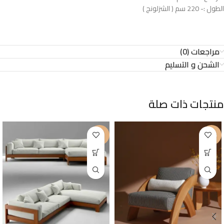
الطول :- 220 سم ( الشزلونج )
مراجعات (0)
الشحن و التسليم
منتجات ذات صلة
-9%
-27%