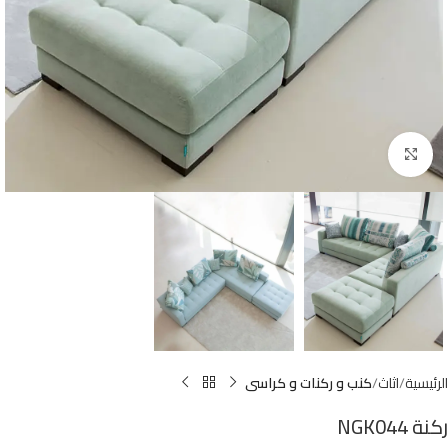
Click to enlarge
الرئيسية
اثاث
كنب و ركنات و كراسى
ركنة NGK044