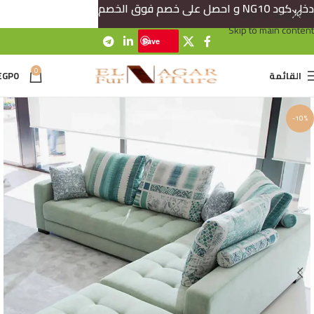
دخل كود NG10 و احصل على خصم فوق الخصم
Skip to navigation
Skip to main content
Save
0
القائمة
0
EGP
-10%