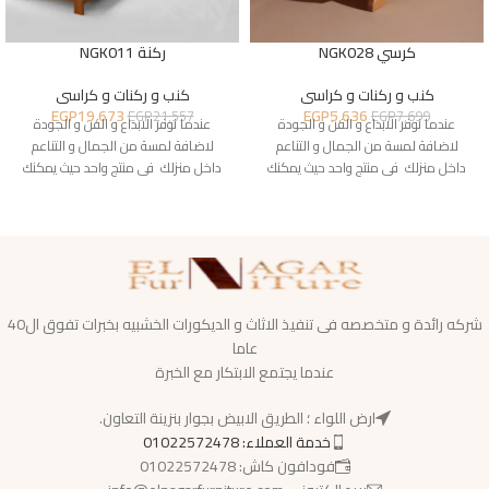
كرسي NGK028
ركنة NGK011
كنب و ركنات و كراسى
كنب و ركنات و كراسى
EGP
5,636
EGP
19,673
EGP
7,699
EGP
21,557
عندما نوفر الابداع و الفن و الجودة
عندما نوفر الابداع و الفن و الجودة
لاضافة لمسة من الجمال و التناعم
لاضافة لمسة من الجمال و التناعم
داخل منزلك فى منتج واحد حيث يمكنك
داخل منزلك فى منتج واحد حيث يمكنك
شركه رائدة و متخصصه فى تنفيذ الاثاث و الديكورات الخشبيه بخبرات تفوق ال40
عاما
عندما يجتمع الابتكار مع الخبرة
ارض اللواء ؛ الطريق الابيض بجوار بنزينة التعاون.
خدمة العملاء: 01022572478
فودافون كاش: 01022572478