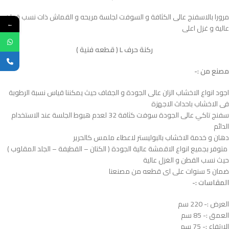
مرورا بالاسفنج عالى الكثافة و السوفت لجلسة مريحه و القماش ذات نسب قطن
←
عالية و غزل اعلى
ركنة حرف L ( قطعه فنية )
مصنع من :-
اجود انواع الاخشاب الزان عالى الجودة و الجفاف حيث يمكننا قياس نسبة الرطوبة
فى الاخشاب باحداث الاجهزة
سفنج تاكي عالى الجودة سوفت كثافة 32 لعدم هبوط الجلسة عند الاستخدام
الدائم
دهان و خدمة الاخشاب بالبوليستر لاعطاء ملمس كالحرير
متوفر بجميع انواع الاقمشة عالية الجودة ( الكتان – القطيفة – الجلد المقلوب )
حيث نسب القطن و الغزل عالية
ضمان 5 سنوات على اى قطعه من مصنعنا
المقاسات :-
العرض :- 220 سم
العمق :- 85 سم
الارتفاع :- 75 سم