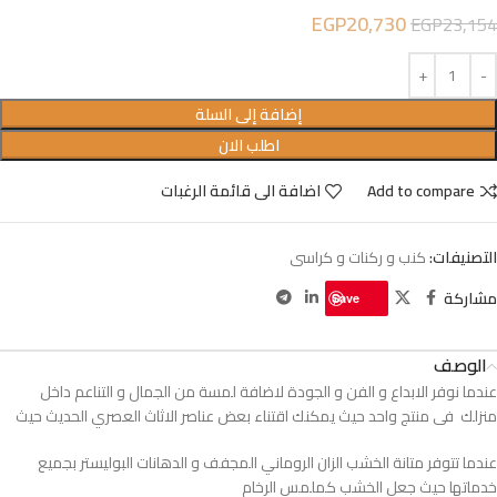
EGP
20,730
EGP
23,154
إضافة إلى السلة
اطلب الان
Add to compare
اضافة الى قائمة الرغبات
التصنيفات:
كنب و ركنات و كراسى
مشاركة
Save
الوصف
عندما نوفر الابداع و الفن و الجودة لاضافة لمسة من الجمال و التناعم داخل
منزلك فى منتج واحد حيث يمكنك اقتناء بعض عناصر الاثاث العصري الحديث حيث
عندما تتوفر متانة الخشب الزان الروماني المجفف و الدهانات البوليستر بجميع
خدماتها حيث جعل الخشب كملمس الرخام