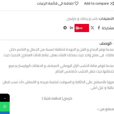
Add to compare
اضافة الى قائمة الرغبات
التصنيفات:
كنب و ركنات و كراسى
مشاركة
Save
الوصف
عندما نوفر الابداع و الفن و الجودة لاضافة لمسة من الجمال و التناعم داخل
منزلك فى منتج واحد حيث يمكنك اقتناء بعض عناصر الاثاث العصري الحديث حيث
عندما تتوفر متانة الخشب الزان الروماني المجفف و الدهانات البوليستر بجميع
خدماتها حيث جعل الخشب كملمس الرخام
مرورا بالاسفنج عالى الكثافة و السوفت لجلسة مريحه و القماش ذات نسب قطن
عالية و غزل اعلى
كرسي( قطعه فنية )
←
مصنع من :-