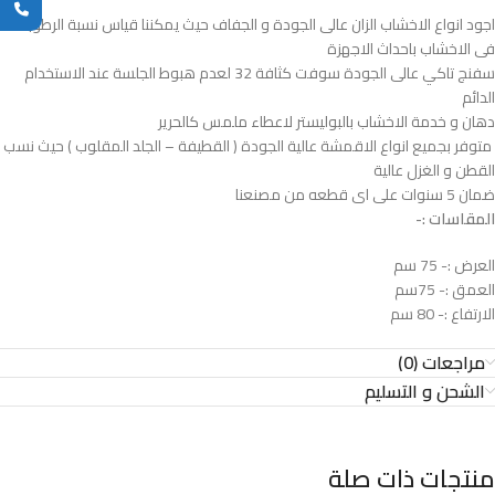
اجود انواع الاخشاب الزان عالى الجودة و الجفاف حيث يمكننا قياس نسبة الرطوبة
فى الاخشاب باحداث الاجهزة
سفنج تاكي عالى الجودة سوفت كثافة 32 لعدم هبوط الجلسة عند الاستخدام
الدائم
دهان و خدمة الاخشاب بالبوليستر لاعطاء ملمس كالحرير
متوفر بجميع انواع الاقمشة عالية الجودة ( القطيفة – الجلد المقلوب ) حيث نسب
القطن و الغزل عالية
ضمان 5 سنوات على اى قطعه من مصنعنا
المقاسات :-
العرض :- 75 سم
العمق :- 75سم
الارتفاع :- 80 سم
مراجعات (0)
الشحن و التسليم
منتجات ذات صلة