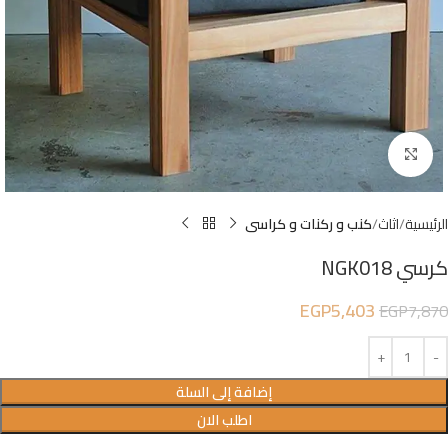
Click to enlarge
الرئيسية
اثاث
كنب و ركنات و كراسى
كرسي NGK018
EGP
5,403
EGP
7,870
إضافة إلى السلة
اطلب الان