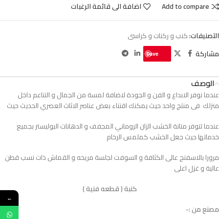
Add to compare
اضافة الى قائمة الرغبات
التصنيفات:
كنب و ركنات و كراسى
مشاركة
Save
الوصف
عندما نوفر الابداع و الفن و الجودة لاضافة لمسة من الجمال و التناعم داخل
منزلك فى منتج واحد حيث يمكنك اقتناء بعض عناصر الاثاث العصري الحديث حيث
عندما تتوفر متانة الخشب الزان الروماني المجفف و الدهانات البوليستر بجميع
خدماتها حيث جعل الخشب كملمس الرخام
مرورا بالاسفنج عالى الكثافة و السوفت لجلسة مريحه و القماش ذات نسب قطن
عالية و غزل اعلى
كنبة ( قطعه فنية )
←
مصنع من :-