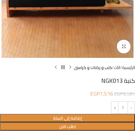
Click to enlarge
الرئيسية
اثاث
كنب و ركنات و كراسى
كنبة NGK013
EGP
7,516
EGP
9,581
إضافة إلى السلة
اطلب الان