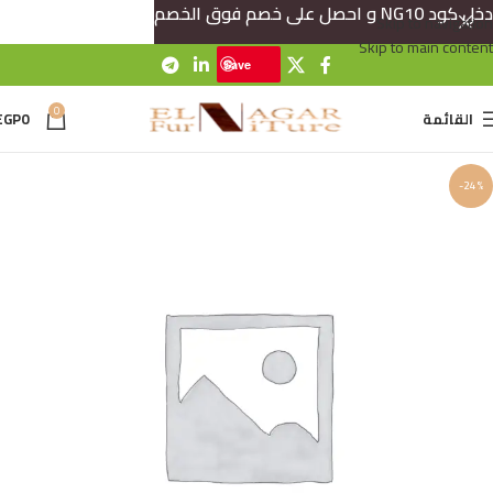
دخل كود NG10 و احصل على خصم فوق الخصم
Skip to navigation
Skip to main content
Save
0
القائمة
0
EGP
-24%