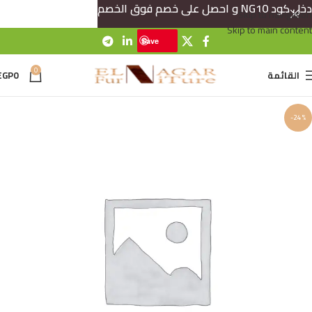
دخل كود NG10 و احصل على خصم فوق الخصم
Skip to navigation
Skip to main content
Save
0
القائمة
0
EGP
-24%