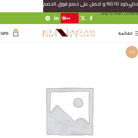
دخل كود NG10 و احصل على خصم فوق الخصم
Skip to navigation
Skip to main content
Save
0
القائمة
0
EGP
-22%