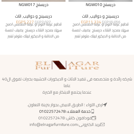
دريسنج NGW010
دريسنج NGW017
دريسينج و دواليب
,
اثاث
دريسينج و دواليب
,
اثاث
EGP
5,227
EGP
11,334
EGP
7,927
EGP
15,056
تنظيم غرفة النوم او غرفة الملابس اصبح
تنظيم غرفة النوم او غرفة الملابس اصبح
سهلا بمجرد اقتناء دريسنج يضيف لمسة
سهلا بمجرد اقتناء دريسنج يضيف لمسة
من الاناقة و الديكور لبيتك متوفر تغير
من الاناقة و الديكور لبيتك متوفر تغير
شركه رائدة و متخصصه فى تنفيذ الاثاث و الديكورات الخشبيه بخبرات تفوق ال40
عاما
عندما يجتمع الابتكار مع الخبرة
ارض اللواء ؛ الطريق الابيض بجوار بنزينة التعاون.
خدمة العملاء: 01022572478
فودافون كاش: 01022572478
بريد الكترونى:info@elnagarfurniture.com