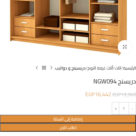
Click to enlarge
الرئيسية
اثاث
أثاث غرفة النوم
دريسينج و دواليب
دريسنج NGW094
EGP
16,442
EGP
19,960
إضافة إلى السلة
اطلب الان