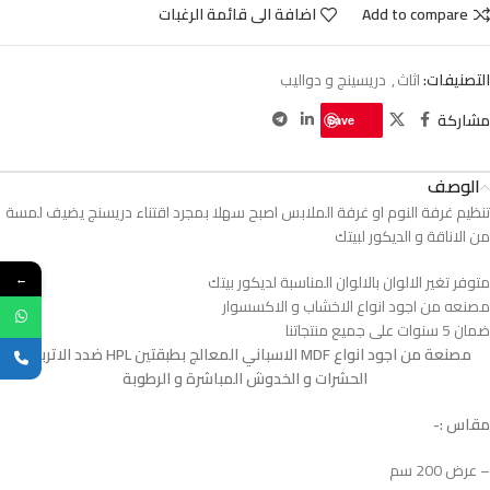
Add to compare
اضافة الى قائمة الرغبات
التصنيفات:
اثاث
,
دريسينج و دواليب
مشاركة
Save
الوصف
تنظيم غرفة النوم او غرفة الملابس اصبح سهلا بمجرد اقتناء دريسنج يضيف لمسة
من الاناقة و الديكور لبيتك
متوفر تغير الالوان بالالوان المناسبة لديكور بيتك
←
مصنعه من اجود انواع الاخشاب و الاكسسوار
ضمان 5 سنوات على جميع منتجاتنا
مصنعة من اجود انواع MDF الاسباني المعالج بطبقتين HPL ضدد الاتربة و
الحشرات و الخدوش المباشرة و الرطوبة
مقاس :-
– عرض 200 سم