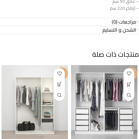
– عمق 50 سم
– ارتفاع 220 سم
مراجعات (0)
الشحن و التسليم
منتجات ذات صلة
-34%
-25%