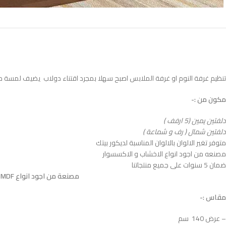
تنظيم غرفة النوم او غرفة الملابس اصبح سهلا بمجرد اقتناء دولاب يضيف لمسة من ا
مكون من :-
دلفتين يمين (5 ارفف )
دلفتين شمال ( رف و شماعة )
متوفر تغير الالوان بالالوان المناسبة لديكور بيتك
مصنعه من اجود انواع الاخشاب و الاكسسوار
ضمان 5 سنوات على جميع منتجاتنا
مصنعة من اجود انواع MDF الاسباني المعالج بطبقتين HPL ضدد الاتربة و الحشرات و الخدوش المباشرة و الرطوبة
مقاس :-
– عرض 140 سم