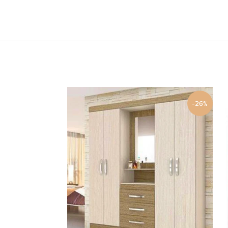
-31%
-26%