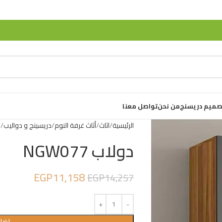
صميم دريسنج
من نحن
تواصل معنا
الرئيسية
اثاث
أثاث غرفة النوم
دريسينج و دواليب
د
دولاب NGW077
EGP
11,158
EGP
14,257
إضاف