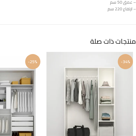
– عمق 50 سم
– ارتفاع 220 سم
منتجات ذات صلة
-25%
-34%