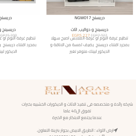
دريسنج NGW017
دريسنج GW020
دريسينج و دواليب
,
اثاث
دريسينج و
EGP
5,227
EGP
15,398
EGP
7,927
تنظيم غرفة النوم او غرفة الملابس اصبح سهلا
تنظيم غرفة النوم او 
بمجرد اقتناء دريسنج يضيف لمسة من الاناقة و
بمجرد اقتناء دريسنج 
الديكور لبيتك متوفر تغير
الديكور لبي
شركه رائدة و متخصصه فى تنفيذ الاثاث و الديكورات الخشبيه بخبرات
تفوق ال40 عاما
عندما يجتمع الابتكار مع الخبرة
ارض اللواء ؛ الطريق الابيض بجوار بنزينة التعاون.