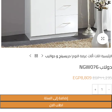
Click to enlarge
الرئيسية
اثاث
أثاث غرفة النوم
دريسينج و دواليب
دولاب NGW076
EGP
8,809
EGP
11,235
إضافة إلى السلة
اطلب الان