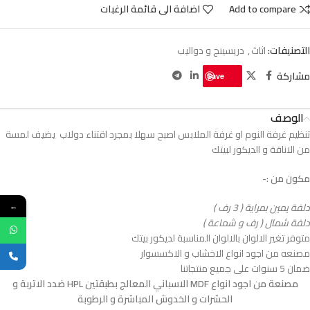
Add to compare
اضافة الى قائمة الرغبات
التصنيفات:
اثاث
,
دريسينج و دواليب
مشاركة
Save
الوصف
تنظيم غرفة النوم او غرفة الملابس اصبح سهلا بمجرد اقتناء دولاب يضيف لمسة
من الاناقة و الديكور لبيتك
مكون من :-
دلفة يمين بمراية ( 3 رف )
←
دلفة شمال ( رف و شماعة )
متوفر تغير الالوان بالالوان المناسبة لديكور بيتك
مصنعه من اجود انواع الاخشاب و الاكسسوار
ضمان 5 سنوات على جميع منتجاتنا
مصنعة من اجود انواع MDF الاسباني المعالج بطبقتين HPL ضدد الاتربة و
الحشرات و الخدوش المباشرة و الرطوبة