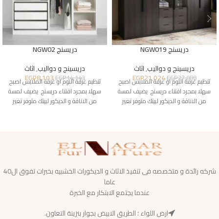
دريسنج NGW019
دريسنج NGW02
دريسينج و دواليب
,
اثاث
دريسينج و دواليب
,
اثاث
EGP
8,103
EGP
21,024
EGP
14,143
EGP
27,089
تنظيم غرفة النوم او غرفة الملابس اصبح
تنظيم غرفة النوم او غرفة الملابس اصبح
سهلا بمجرد اقتناء دريسنج يضيف لمسة
سهلا بمجرد اقتناء دريسنج يضيف لمسة
من الاناقة و الديكور لبيتك متوفر تغير
من الاناقة و الديكور لبيتك متوفر تغير
شركه رائدة و متخصصه فى تنفيذ الاثاث و الديكورات الخشبيه بخبرات تفوق ال40
عاما
عندما يجتمع الابتكار مع الخبرة
ارض اللواء ؛ الطريق الابيض بجوار بنزينة التعاون.