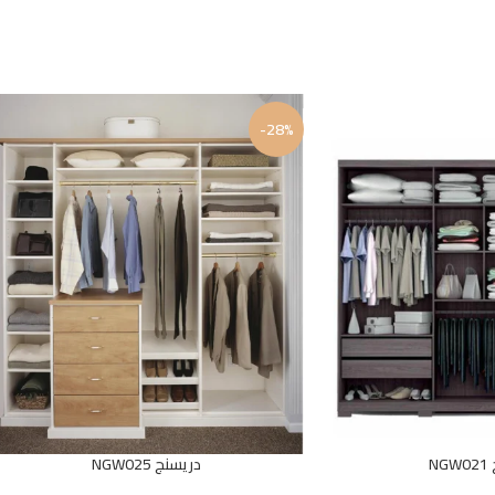
-28%
N
دريسنج NGW025