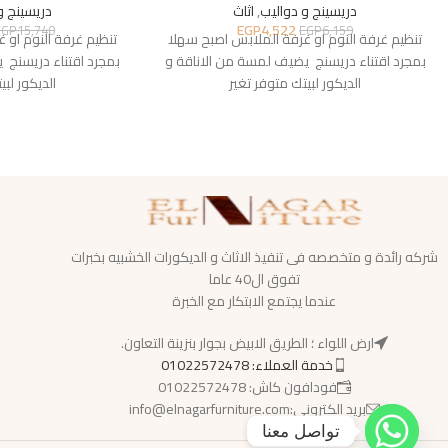
دريسينج و دواليب
,
اثاث
دريسينج و
EGP
4,522
EGP
15,740
EGP
6,159
تنظيم غرفة النوم او غرفة الملابس اصبح سهلا
تنظيم غرفة النوم او 
بمجرد اقتناء دريسنج يضيف لمسة من الاناقة و
بمجرد اقتناء دريسنج 
الديكور لبيتك متوفر تغير
الديكور لبي
شركه رائدة و متخصصه فى تنفيذ الاثاث و الديكورات الخشبيه بخبرات
تفوق ال40 عاما
عندما يجتمع الابتكار مع الخبرة
ارض اللواء ؛ الطريق الابيض بجوار بنزينة التعاون.
خدمة العملاء: 01022572478
فودافون كاش: 01022572478
بريد الكترونى:info@elnagarfurniture.com
تواصل معنا