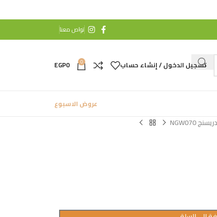
تواص معنا
0
تسجيل الدخول / إنشاء حساب
0
EGP
عروض الاسبوع
ريسنج NGW070
ة إلى السلة