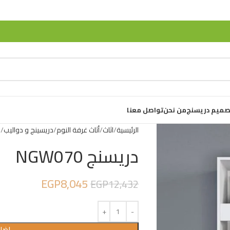
صميم دريسنج
من نحن
تواصل معنا
الرئيسية
اثاث
أثاث غرفة النوم
دريسينج و دواليب
د
دريسنج NGW070
EGP
8,045
EGP
12,432
إضاف