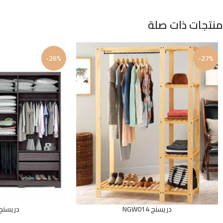
منتجات ذات صلة
-26%
-27%
دريسنج NGW014
دريسنج GW021