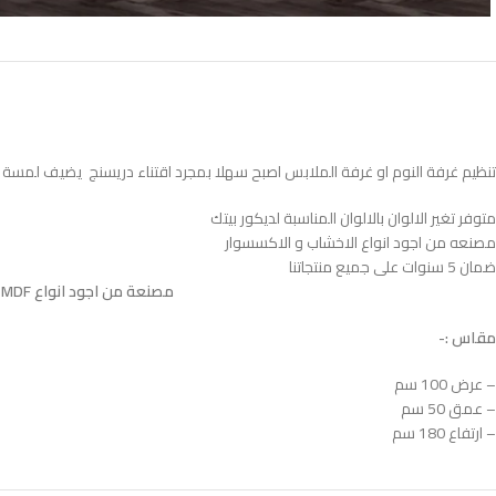
تنظيم غرفة النوم او غرفة الملابس اصبح سهلا بمجرد اقتناء دريسنج يضيف لمسة من 
متوفر تغير الالوان بالالوان المناسبة لديكور بيتك
مصنعه من اجود انواع الاخشاب و الاكسسوار
ضمان 5 سنوات على جميع منتجاتنا
مصنعة من اجود انواع MDF الاسباني المعالج بطبقتين HPL ضدد الاتربة و الحشرات و الخدوش المباشرة و الرطوبة
مقاس :-
– عرض 100 سم
– عمق 50 سم
– ارتفاع 180 سم