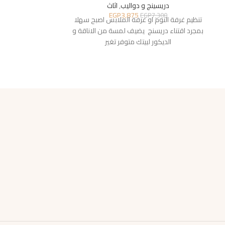
دريسينج و دواليب
,
اثاث
دريسين
EGP
3,875
15,398
EGP
7,300
تنظيم غرفة النوم او غرفة الملابس اصبح سهلا
تنظيم غرفة النوم
بمجرد اقتناء دريسنج يضيف لمسة من الاناقة و
بمجرد اقتناء دول
الديكور لبيتك متوفر تغير
الديكور