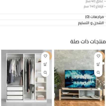
– عمق 40 سم
– ارتفاع 140 سم
مراجعات (0)
الشحن و التسليم
منتجات ذات صلة
-43%
-35%