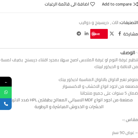
Add to compare
اضافة الى قائمة الرغبات
التصنيفات:
اثاث
,
دريسينج و دواليب
مشاركة
Save
الوصف
تنظيم غرفة النوم او غرفة الملابس اصبح سهلا بمجرد اقتناء دريسنج يضيف لمسة
من الاناقة و الديكور لبيتك
متوفر تغير الالوان بالالوان المناسبة لديكور بيتك
←
مصنعه من اجود انواع الاخشاب و الاكسسوار
ضمان 5 سنوات على جميع منتجاتنا
مصنعة من اجود انواع MDF الاسباني المعالج بطبقتين HPL ضدد الاتربة و
الحشرات و الخدوش المباشرة و الرطوبة
مقاس :-
– عرض 90 سم