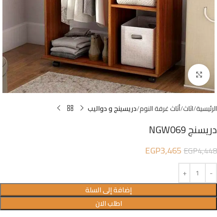
Click to enlarge
الرئيسية
اثاث
أثاث غرفة النوم
دريسينج و دواليب
دريسنج NGW069
EGP
3,465
EGP
4,448
إضافة إلى السلة
اطلب الان