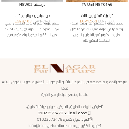
TV Unit NGT0146
دريسنج NGW02
ترابيزة تليفزيون
,
اثاث
دريسينج و دواليب
,
اثاث
EGP
8,103
EGP
1,950
EGP
14,143
EGP
2,999
وحدة تلفزيون بتصميم أنيق ومميز يمكن
تنظيم غرفة النوم او غرفة الملابس اصبح
وضعها في غرفة معيشتك مهما كان
سهلا بمجرد اقتناء دريسنج يضيف لمسة
طرازها. متوفر تغير الالوان بالالوان
من الاناقة و الديكور لبيتك متوفر تغير
المناسبة لديكور بيتك
شركه رائدة و متخصصه فى تنفيذ الاثاث و الديكورات الخشبيه بخبرات تفوق ال40
عاما
عندما يجتمع الابتكار مع الخبرة
ارض اللواء ؛ الطريق الابيض بجوار بنزينة التعاون.
خدمة العملاء: 01022572478
فودافون كاش: 01022572478
بريد الكترونى:info@elnagarfurniture.com