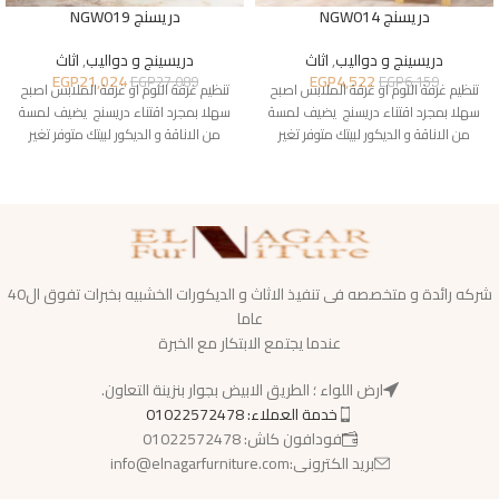
دريسنج NGW014
دريسنج NGW019
دريسينج و دواليب
,
اثاث
دريسينج و دواليب
,
اثاث
EGP
21,024
EGP
4,522
EGP
27,089
EGP
6,159
تنظيم غرفة النوم او غرفة الملابس اصبح
تنظيم غرفة النوم او غرفة الملابس اصبح
سهلا بمجرد اقتناء دريسنج يضيف لمسة
سهلا بمجرد اقتناء دريسنج يضيف لمسة
من الاناقة و الديكور لبيتك متوفر تغير
من الاناقة و الديكور لبيتك متوفر تغير
شركه رائدة و متخصصه فى تنفيذ الاثاث و الديكورات الخشبيه بخبرات تفوق ال40
عاما
عندما يجتمع الابتكار مع الخبرة
ارض اللواء ؛ الطريق الابيض بجوار بنزينة التعاون.
خدمة العملاء: 01022572478
فودافون كاش: 01022572478
بريد الكترونى:info@elnagarfurniture.com