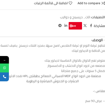
Add to compare
اضافة الى قائمة الرغبات
التصنيفات:
اثاث
,
دريسينج و دواليب
مشاركة
Save
الوصف
تنظيم غرفة النوم او غرفة الملابس اصبح سهلا بمجرد اقتناء دريسنج يضيف لمسة
من الاناقة و الديكور لبيتك
متوفر تغير الالوان بالالوان المناسبة لديكور بيتك
←
مصنعه من اجود انواع الاخشاب و الاكسسوار
ضمان 5 سنوات على جميع منتجاتنا
مصنعة من اجود انواع MDF الاسباني المعالج بطبقتين HPL ضدد الاتربة و
الحشرات و الخدوش المباشرة و الرطوبة
مقاس :-
– عرض 90 سم