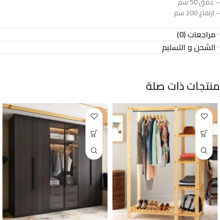
– عمق 50 سم
– ارتفاع 200 سم
مراجعات (0)
الشحن و التسليم
منتجات ذات صلة
-22%
-27%