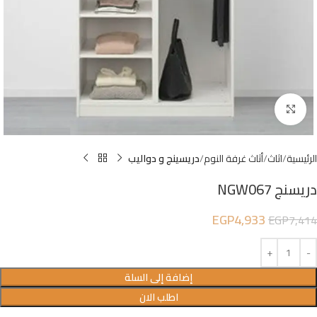
Click to enlarge
الرئيسية
اثاث
أثاث غرفة النوم
دريسينج و دواليب
دريسنج NGW067
EGP
4,933
EGP
7,414
إضافة إلى السلة
اطلب الان