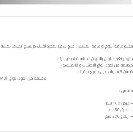
تنظيم غرفة النوم او غرفة الملابس اصبح سهلا بمجرد اقتناء دريسنج يضيف لمسة من 
متوفر تغير الالوان بالالوان المناسبة لديكور بيتك
مصنعه من اجود انواع الاخشاب و الاكسسوار
ضمان 5 سنوات على جميع منتجاتنا
مصنعة من اجود انواع MDF الاسباني المعالج بطبقتين HPL ضدد الاتربة و الحشرات و الخدوش المباشرة و الرطوبة
مقاس :-
– عرض 160 سم
– عمق 50 سم
– ارتفاع 200 سم