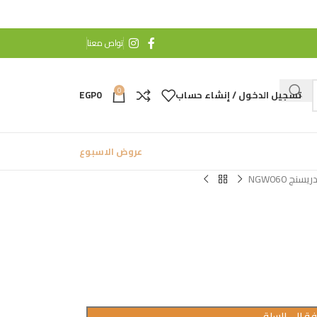
تواص معنا
0
تسجيل الدخول / إنشاء حساب
0
EGP
عروض الاسبوع
ريسنج NGW060
ة إلى السلة