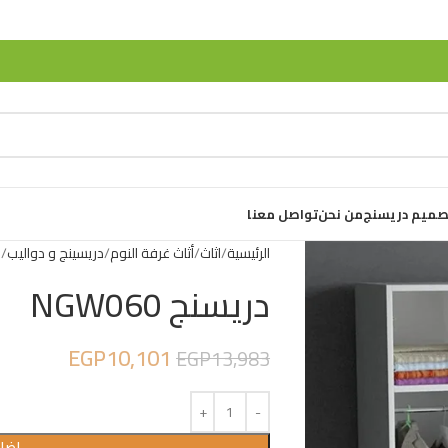
صميم دريسنج
من نحن
تواصل معنا
الرئيسية
اثاث
أثاث غرفة النوم
دريسينج و دواليب
د
دريسنج NGW060
EGP
10,101
EGP
13,983
إضاف