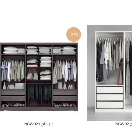
-26%
NG
دريسنج NGW021