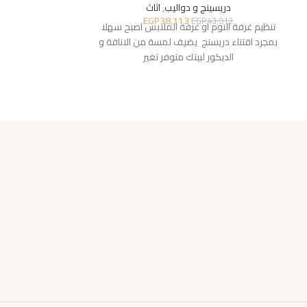
دريسينج و دواليب
,
اثاث
دريسين
EGP
38,113
2,318
EGP
43,912
تنظيم غرفة النوم او غرفة الملابس اصبح سهلا
تنظيم غرفة النوم
بمجرد اقتناء دريسنج يضيف لمسة من الاناقة و
بمجرد اقتناء دول
الديكور لبيتك متوفر تغير
الديكو