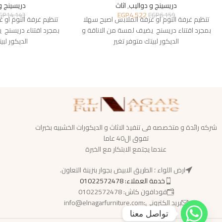
دريسينج و دواليب
,
اثاث
دريسينج و
EGP
4,522
GP
14,143
EGP
6,159
تنظيم غرفة النوم او غرفة الملابس اصبح سهلا
تنظيم غرفة النوم او 
بمجرد اقتناء دريسنج يضيف لمسة من الاناقة و
بمجرد اقتناء دريسنج 
الديكور لبيتك متوفر تغير
الديكور لبي
شركه رائدة و متخصصه فى تنفيذ الاثاث و الديكورات الخشبيه بخبرات
تفوق ال40 عاما
عندما يجتمع الابتكار مع الخبرة
ارض اللواء ؛ الطريق الابيض بجوار بنزينة التعاون.
خدمة العملاء: 01022572478
فودافون كاش: 01022572478
بريد الكترونى:info@elnagarfurniture.com
تواصل معنا