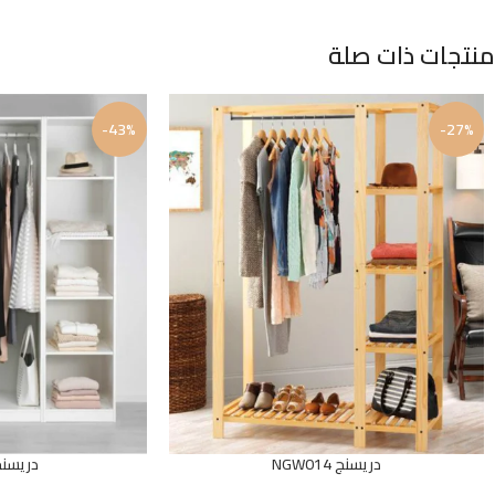
منتجات ذات صلة
-43%
-27%
دريسنج NGW014
دريسنج W02