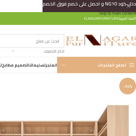
دخل كود NG10 و احصل على خصم فوق الخصم
Skip to navigation
Skip to main content
اللغة العربية
ELNAGARFURNITURE
اختار التصنيف
تصفح المنتجات
المتجر
تسليماتنا
تصميم مطابخ
ت
-34%