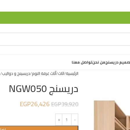
صميم دريسنج
من نحن
تواصل معنا
الرئيسية
اثاث
أثاث غرفة النوم
دريسينج و دواليب
د
دريسنج NGW050
EGP
26,426
EGP
39,920
إضاف