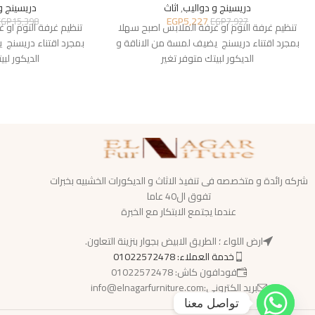
دريسينج و دواليب
,
اثاث
دريسينج و
EGP
5,227
EGP
15,398
EGP
7,927
تنظيم غرفة النوم او غرفة الملابس اصبح سهلا
تنظيم غرفة النوم او 
بمجرد اقتناء دريسنج يضيف لمسة من الاناقة و
بمجرد اقتناء دريسنج 
الديكور لبيتك متوفر تغير
الديكور لبي
شركه رائدة و متخصصه فى تنفيذ الاثاث و الديكورات الخشبيه بخبرات
تفوق ال40 عاما
عندما يجتمع الابتكار مع الخبرة
ارض اللواء ؛ الطريق الابيض بجوار بنزينة التعاون.
خدمة العملاء: 01022572478
فودافون كاش: 01022572478
بريد الكترونى:info@elnagarfurniture.com
تواصل معنا