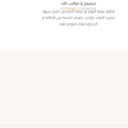
دريسينج و دواليب
,
اثاث
دريسين
EGP
8,867
2,318
EGP
14,371
تنظيم غرفة النوم او غرفة الملابس اصبح سهلا
تنظيم غرفة النوم
بمجرد اقتناء دولاب يضيف لمسة من الاناقة و
بمجرد اقتناء دول
الديكور لبيتك متوفر تغير
الديكو