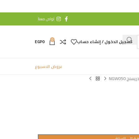
تواص معنا
0
تسجيل الدخول / إنشاء حساب
0
EGP
عروض الاسبوع
ريسنج NGW050
ة إلى السلة