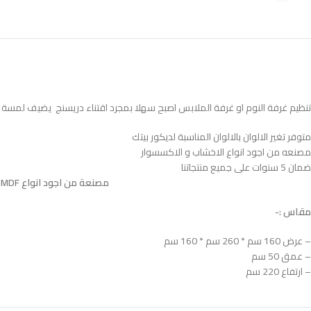
تنظيم غرفة النوم او غرفة الملابس اصبح سهلا بمجرد اقتناء دريسنج يضيف لمسة من 
متوفر تغير الالوان بالالوان المناسبة لديكور بيتك
مصنعه من اجود انواع الاخشاب و الاكسسوار
ضمان 5 سنوات على جميع منتجاتنا
مصنعة من اجود انواع MDF الاسباني المعالج بطبقتين HPL ضدد الاتربة و الحشرات و الخدوش المباشرة و الرطوبة
مقاس :-
– عرض 160 سم * 260 سم * 160 سم
– عمق 50 سم
– ارتفاع 220 سم