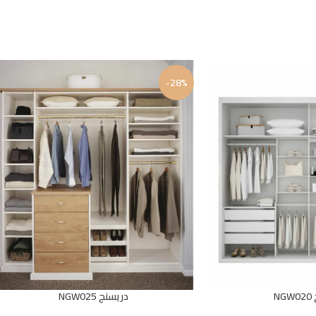
-28%
N
دريسنج NGW025