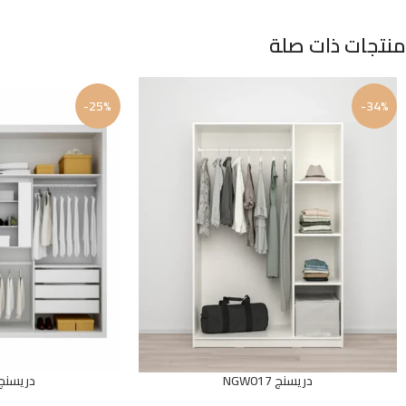
منتجات ذات صلة
-25%
-34%
دريسنج NGW017
دريسنج GW020