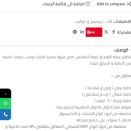
Add to compare
اضافة الى قائمة الرغبات
التصنيفات:
اثاث
,
دريسينج و دواليب
مشاركة
Save
الوصف
تنظيم غرفة النوم او غرفة الملابس اصبح سهلا بمجرد اقتناء دولاب يضيف لمسة
من الاناقة و الديكور لبيتك
مكون من :-
دلفة يمين ( رفين و شماعة )
دلفة شمال ( رف و شماعتين )
←
دلفة وسط ( 5 ارفف )
متوفر تغير الالوان بالالوان المناسبة لديكور بيتك
مصنعه من اجود انواع الاخشاب و الاكسسوار
ضمان 5 سنوات على جميع منتجاتنا
مصنعة من اجود انواع MDF الاسباني المعالج بطبقتين HPL ضدد الاتربة و