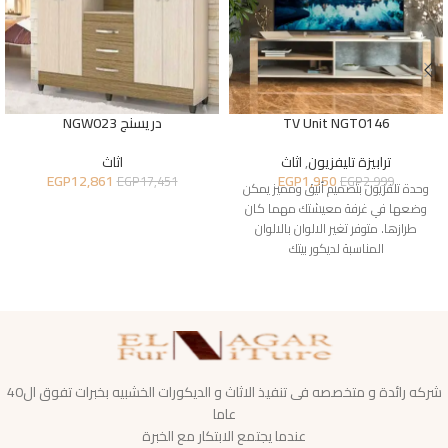
TV Unit NGT0146
دريسنج NGW023
ترابيزة تليفزيون
,
اثاث
اثاث
EGP
12,861
EGP
1,950
EGP
17,451
EGP
2,999
وحدة تلفزيون بتصميم أنيق ومميز يمكن
وضعها في غرفة معيشتك مهما كان
طرازها. متوفر تغير الالوان بالالوان
المناسبة لديكور بيتك
شركه رائدة و متخصصه فى تنفيذ الاثاث و الديكورات الخشبيه بخبرات تفوق ال40
عاما
عندما يجتمع الابتكار مع الخبرة