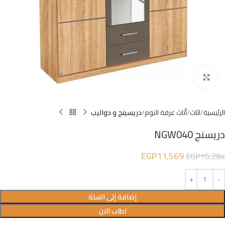
Click to enlarge
الرئيسية
اثاث
أثاث غرفة النوم
دريسينج و دواليب
دريسنج NGW040
EGP
11,569
EGP
15,284
إضافة إلى السلة
اطلب الان