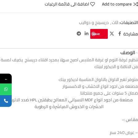
Add to compare
اضافة الى قائمة الرغبات
التصنيفات:
اثاث
,
دريسينج و دواليب
مشاركة
Save
الوصف
تنظيم غرفة النوم او غرفة الملابس اصبح سهلا بمجرد اقتناء دريسنج يضيف لمسة
من الاناقة و الديكور لبيتك
متوفر تغير الالوان بالالوان المناسبة لديكور بيتك
←
مصنعه من اجود انواع الاخشاب و الاكسسوار
ضمان 5 سنوات على جميع منتجاتنا
مصنعة من اجود انواع MDF الاسباني المعالج بطبقتين HPL ضدد الاتربة و
الحشرات و الخدوش المباشرة و الرطوبة
مقاس :-
– عرض 240 سم