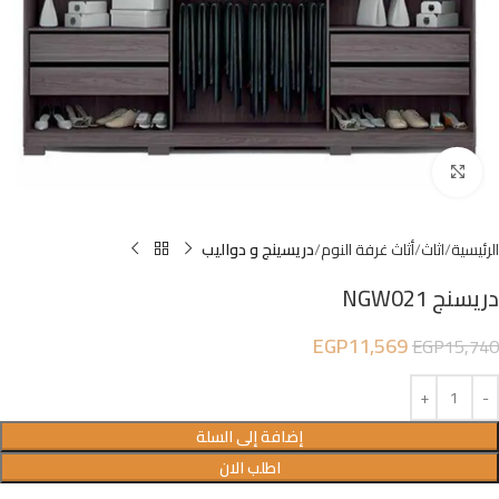
Click to enlarge
الرئيسية
اثاث
أثاث غرفة النوم
دريسينج و دواليب
دريسنج NGW021
EGP
11,569
EGP
15,740
إضافة إلى السلة
اطلب الان