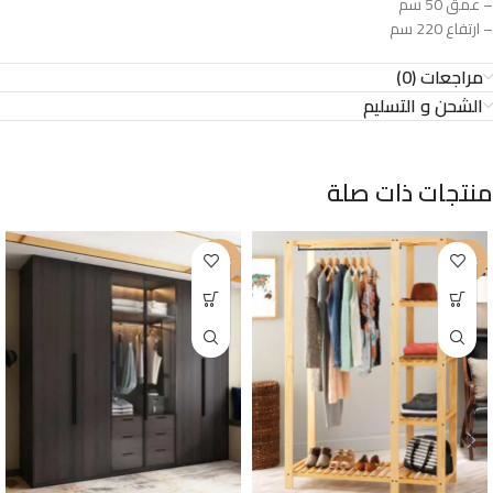
– عمق 50 سم
– ارتفاع 220 سم
مراجعات (0)
الشحن و التسليم
منتجات ذات صلة
-22%
-27%