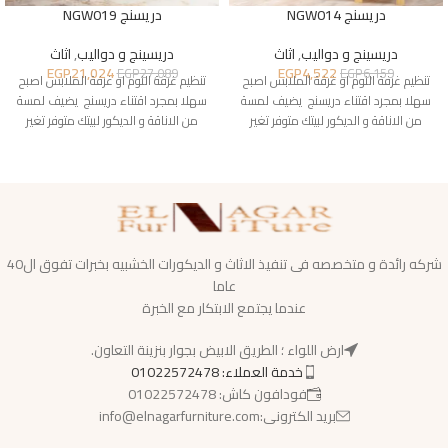
دريسنج NGW014
دريسنج NGW019
دريسينج و دواليب
,
اثاث
دريسينج و دواليب
,
اثاث
EGP
21,024
EGP
4,522
EGP
27,089
EGP
6,159
تنظيم غرفة النوم او غرفة الملابس اصبح
تنظيم غرفة النوم او غرفة الملابس اصبح
سهلا بمجرد اقتناء دريسنج يضيف لمسة
سهلا بمجرد اقتناء دريسنج يضيف لمسة
من الاناقة و الديكور لبيتك متوفر تغير
من الاناقة و الديكور لبيتك متوفر تغير
شركه رائدة و متخصصه فى تنفيذ الاثاث و الديكورات الخشبيه بخبرات تفوق ال40
عاما
عندما يجتمع الابتكار مع الخبرة
ارض اللواء ؛ الطريق الابيض بجوار بنزينة التعاون.
خدمة العملاء: 01022572478
فودافون كاش: 01022572478
بريد الكترونى:info@elnagarfurniture.com