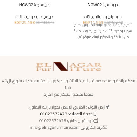
دريسنج NGW021
دريسنج NGW024
دريسينج و دواليب
,
اثاث
دريسينج و دواليب
,
اثاث
EGP
25,193
EGP
11,569
EGP
33,647
EGP
15,740
تنظيم غرفة النوم او غرفة الملابس اصبح
سهلا بمجرد اقتناء دريسنج يضيف لمسة
من الاناقة و الديكور لبيتك متوفر تغير
شركه رائدة و متخصصه فى تنفيذ الاثاث و الديكورات الخشبيه بخبرات تفوق ال40
عاما
عندما يجتمع الابتكار مع الخبرة
ارض اللواء ؛ الطريق الابيض بجوار بنزينة التعاون.
خدمة العملاء: 01022572478
فودافون كاش: 01022572478
بريد الكترونى:info@elnagarfurniture.com