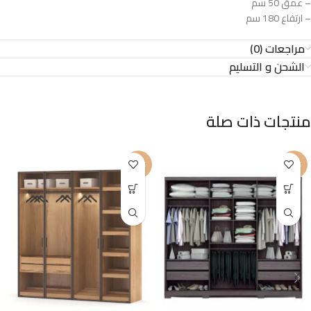
– عمق 50 سم
– ارتفاع 180 سم
مراجعات (0)
الشحن و التسليم
منتجات ذات صلة
-25%
-26%