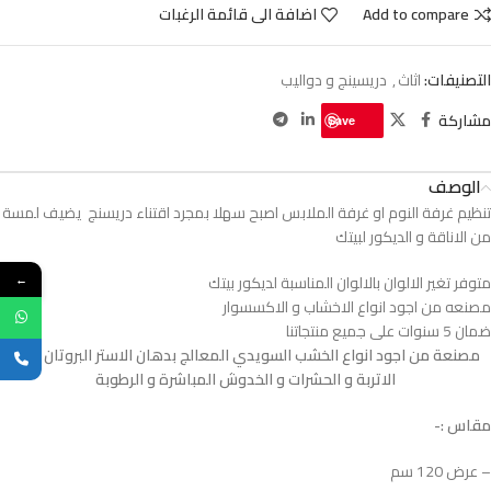
Add to compare
اضافة الى قائمة الرغبات
التصنيفات:
اثاث
,
دريسينج و دواليب
مشاركة
Save
الوصف
تنظيم غرفة النوم او غرفة الملابس اصبح سهلا بمجرد اقتناء دريسنج يضيف لمسة
من الاناقة و الديكور لبيتك
متوفر تغير الالوان بالالوان المناسبة لديكور بيتك
←
مصنعه من اجود انواع الاخشاب و الاكسسوار
ضمان 5 سنوات على جميع منتجاتنا
مصنعة من اجود انواع الخشب السويدي المعالج بدهان الاستر البروتان ضدد
الاتربة و الحشرات و الخدوش المباشرة و الرطوبة
مقاس :-
– عرض 120 سم