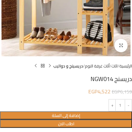
Click to enlarge
الرئيسية
اثاث
أثاث غرفة النوم
دريسينج و دواليب
دريسنج NGW014
EGP
4,522
EGP
6,159
إضافة إلى السلة
اطلب الان