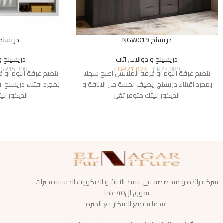
دريسنج NGW019
دريسنج GW020
دريسينج و دواليب
,
اثاث
دريسينج و
EGP
21,024
EGP
15,398
EGP
27,089
تنظيم غرفة النوم او غرفة الملابس اصبح سهلا
تنظيم غرفة النوم او 
بمجرد اقتناء دريسنج يضيف لمسة من الاناقة و
بمجرد اقتناء دريسنج 
الديكور لبيتك متوفر تغير
الديكور لبي
شركه رائدة و متخصصه فى تنفيذ الاثاث و الديكورات الخشبيه بخبرات
تفوق ال40 عاما
عندما يجتمع الابتكار مع الخبرة