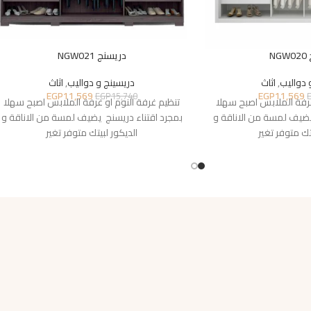
N
دريسنج NGW021
 دواليب
,
اثاث
دريسينج و دواليب
,
اثاث
EGP
11,569
EGP
11,569
EGP
15,740
غرفة الملابس اصبح سهلا
تنظيم غرفة النوم او غرفة الملابس اصبح سهلا
يضيف لمسة من الاناقة و
بمجرد اقتناء دريسنج يضيف لمسة من الاناقة و
تك متوفر تغير
الديكور لبيتك متوفر تغير