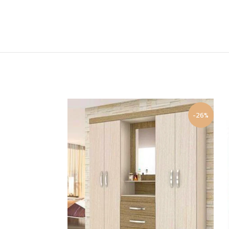
-28%
-26%