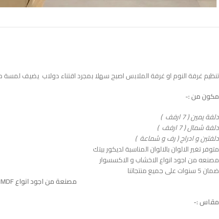
تنظيم غرفة النوم او غرفة الملابس اصبح سهلا بمجرد اقتناء دولاب يضيف لمسة من ا
مكون من :-
دلفة يمين ( 7 ارفف )
دلفة شمال ( 7 ارفف )
دلفتين و ادراج ( رف و شماعة )
متوفر تغير الالوان بالالوان المناسبة لديكور بيتك
مصنعه من اجود انواع الاخشاب و الاكسسوار
ضمان 5 سنوات على جميع منتجاتنا
مصنعة من اجود انواع MDF الاسباني المعالج بطبقتين HPL ضدد الاتربة و الحشرات و الخدوش المباشرة و الرطوبة
مقاس :-