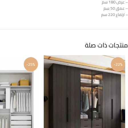
– عرض 180 سم
– عمق 50 سم
– ارتفاع 220 سم
منتجات ذات صلة
-25%
-22%