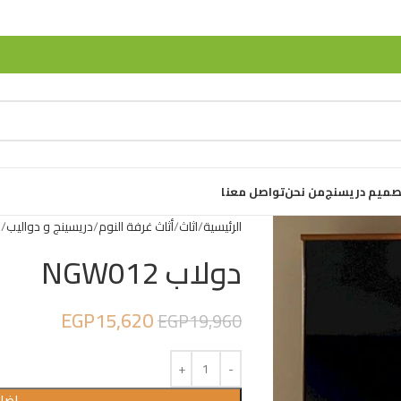
صميم دريسنج
من نحن
تواصل معنا
الرئيسية
اثاث
أثاث غرفة النوم
دريسينج و دواليب
د
دولاب NGW012
EGP
15,620
EGP
19,960
إضاف