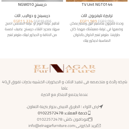
TV Unit NGT0144
دريسنج NGW010
ترابيزة تليفزيون
,
اثاث
دريسينج و دواليب
,
اثاث
EGP
11,334
EGP
1,999
EGP
15,056
EGP
2,950
وحدة تلفزيون بتصميم أنيق ومميز يمكن
تنظيم غرفة النوم او غرفة الملابس اصبح
وضعها في غرفة معيشتك مهما كان
سهلا بمجرد اقتناء دريسنج يضيف لمسة
طرازها. متوفر تغير الالوان بالالوان
من الاناقة و الديكور لبيتك متوفر تغير
المناسبة لديكور بيتك
شركه رائدة و متخصصه فى تنفيذ الاثاث و الديكورات الخشبيه بخبرات تفوق ال40
عاما
عندما يجتمع الابتكار مع الخبرة
ارض اللواء ؛ الطريق الابيض بجوار بنزينة التعاون.
خدمة العملاء: 01022572478
فودافون كاش: 01022572478
بريد الكترونى:info@elnagarfurniture.com