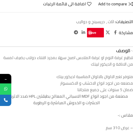
Add to compare
اضافة الى قائمة الرغبات
التصنيفات:
اثاث
,
دريسينج و دواليب
مشاركة
Save
الوصف
تنظيم غرفة النوم او غرفة الملابس اصبح سهلا بمجرد اقتناء دولاب يضيف لمسة
من الاناقة و الديكور لبيتك
متوفر تغير الالوان بالالوان المناسبة لديكور بيتك
←
مصنعه من اجود انواع الاخشاب و الاكسسوار
ضمان 5 سنوات على جميع منتجاتنا
مصنعة من اجود انواع MDF الاسباني المعالج بطبقتين HPL ضدد الاتربة و
الحشرات و الخدوش المباشرة و الرطوبة
مقاس :-
– عرض 310 سم