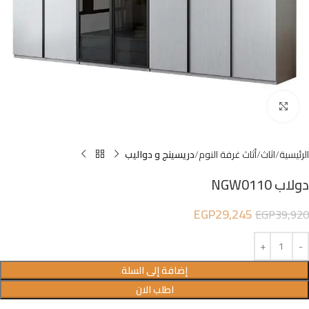
Click to enlarge
الرئيسية
اثاث
أثاث غرفة النوم
دريسينج و دواليب
دولاب NGW0110
EGP
29,245
EGP
39,920
إضافة إلى السلة
اطلب الان