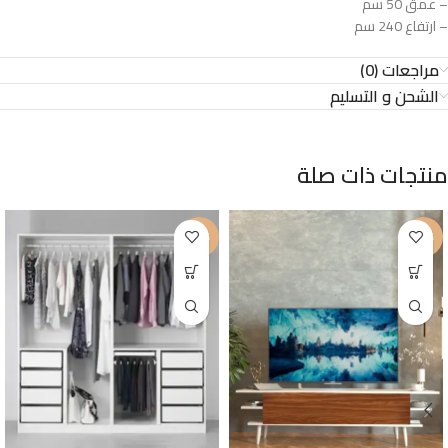
– عمق 50 سم
– ارتفاع 240 سم
مراجعات (0)
الشحن و التسليم
منتجات ذات صلة
-25%
-32%