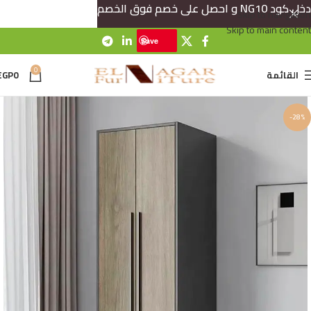
دخل كود NG10 و احصل على خصم فوق الخصم
Skip to navigation
Skip to main content
Save
0
القائمة
0
EGP
-28%