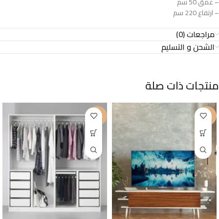
– عمق 50 سم
– ارتفاع 220 سم
مراجعات (0)
الشحن و التسليم
منتجات ذات صلة
-25%
-32%