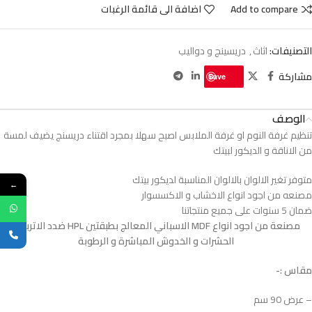
Add to compare
اضافة الى قائمة الرغبات
التصنيفات:
اثاث
,
دريسينج و دواليب
مشاركة
Save
الوصف
تنظيم غرفة النوم او غرفة الملابس اصبح سهلا بمجرد اقتناء دريسنج يضيف لمسة
من الاناقة و الديكور لبيتك
متوفر تغير الالوان بالالوان المناسبة لديكور بيتك
←
مصنعه من اجود انواع الاخشاب و الاكسسوار
ضمان 5 سنوات على جميع منتجاتنا
مصنعة من اجود انواع MDF الاسباني المعالج بطبقتين HPL ضدد الاتربة و
الحشرات و الخدوش المباشرة و الرطوبة
مقاس :-
– عرض 90 سم