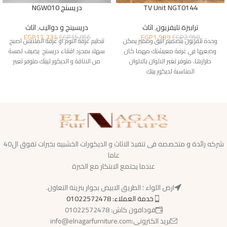
TV Unit NGT0144
دريسنج NGW010
ترابيزة تليفزيون
,
اثاث
دريسينج و دواليب
,
اثاث
EGP
11,334
EGP
1,999
EGP
15,056
EGP
2,950
وحدة تلفزيون بتصميم أنيق ومميز يمكن
تنظيم غرفة النوم او غرفة الملابس اصبح
وضعها في غرفة معيشتك مهما كان
سهلا بمجرد اقتناء دريسنج يضيف لمسة
طرازها. متوفر تغير الالوان بالالوان
من الاناقة و الديكور لبيتك متوفر تغير
المناسبة لديكور بيتك
شركه رائدة و متخصصه فى تنفيذ الاثاث و الديكورات الخشبيه بخبرات تفوق ال40
عاما
عندما يجتمع الابتكار مع الخبرة
ارض اللواء ؛ الطريق الابيض بجوار بنزينة التعاون.
خدمة العملاء: 01022572478
فودافون كاش: 01022572478
بريد الكترونى:info@elnagarfurniture.com