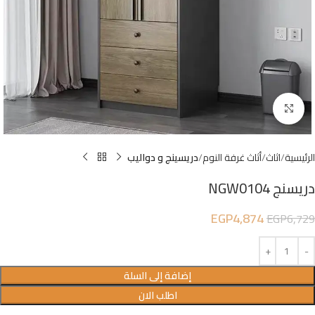
Click to enlarge
الرئيسية
اثاث
أثاث غرفة النوم
دريسينج و دواليب
دريسنج NGW0104
EGP
4,874
EGP
6,729
إضافة إلى السلة
اطلب الان