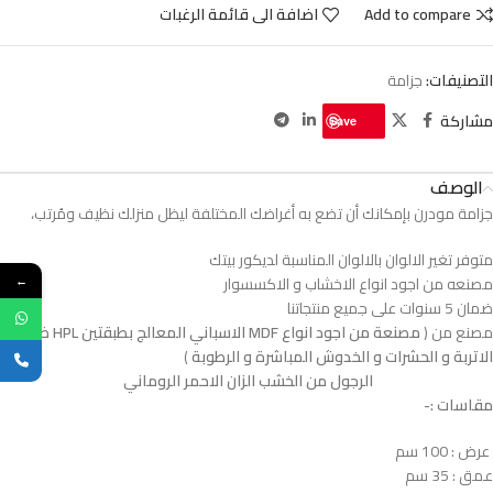
Add to compare
اضافة الى قائمة الرغبات
التصنيفات:
جزامة
مشاركة
Save
الوصف
جزامة مودرن بإمكانك أن تضع به أغراضك المختلفة ليظل منزلك نظيف ومُرتب،
متوفر تغير الالوان بالالوان المناسبة لديكور بيتك
مصنعه من اجود انواع الاخشاب و الاكسسوار
←
ضمان 5 سنوات على جميع منتجاتنا
مصنع من (
مصنعة من اجود انواع MDF الاسباني المعالج بطبقتين HPL ضدد
الاتربة و الحشرات و الخدوش المباشرة و الرطوبة
)
الرجول من الخشب الزان الاحمر الروماني
مقاسات :-
عرض : 100 سم
عمق : 35 سم