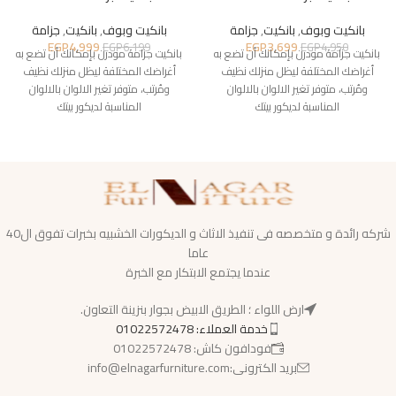
بانكيت وبوف
,
بانكيت
,
جزامة
بانكيت وبوف
,
بانكيت
,
جزامة
EGP
4,999
EGP
3,699
EGP
6,199
EGP
4,950
بانكيت جزامة مودرن بإمكانك أن تضع به
بانكيت جزامة مودرن بإمكانك أن تضع به
أغراضك المختلفة ليظل منزلك نظيف
أغراضك المختلفة ليظل منزلك نظيف
ومُرتب، متوفر تغير الالوان بالالوان
ومُرتب، متوفر تغير الالوان بالالوان
المناسبة لديكور بيتك
المناسبة لديكور بيتك
شركه رائدة و متخصصه فى تنفيذ الاثاث و الديكورات الخشبيه بخبرات تفوق ال40
عاما
عندما يجتمع الابتكار مع الخبرة
ارض اللواء ؛ الطريق الابيض بجوار بنزينة التعاون.
خدمة العملاء: 01022572478
فودافون كاش: 01022572478
بريد الكترونى:info@elnagarfurniture.com