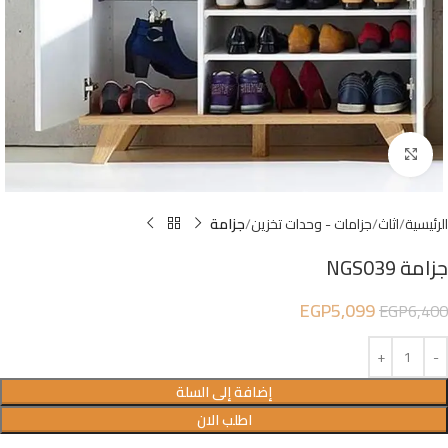
Click to enlarge
الرئيسية
اثاث
جزامات - وحدات تخزين
جزامة
جزامة NGS039
EGP
5,099
EGP
6,400
إضافة إلى السلة
اطلب الان