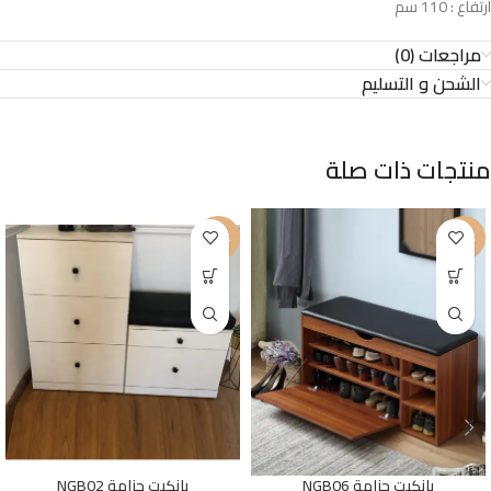
ارتفاع : 110 سم
مراجعات (0)
الشحن و التسليم
منتجات ذات صلة
-19%
-25%
بانكيت جزامة NGB06
بانكيت جزامة NGB02